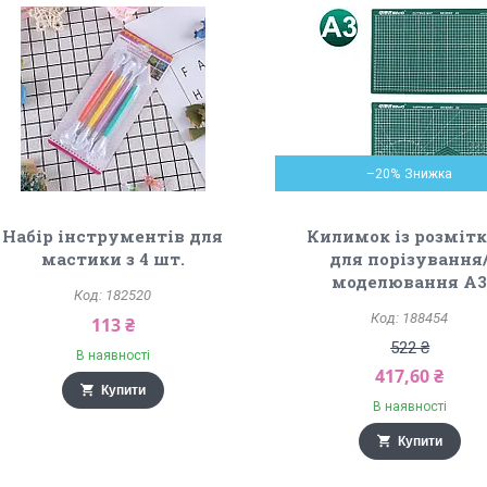
–20%
Набір інструментів для
Килимок із розміт
мастики з 4 шт.
для порізування
моделювання А
182520
188454
113 ₴
522 ₴
В наявності
417,60 ₴
Купити
В наявності
Купити