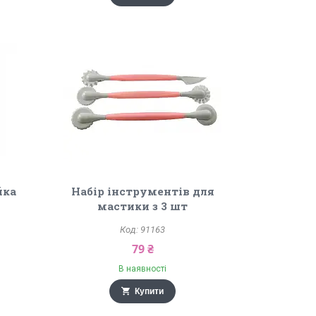
йка
Набір інструментів для
мастики з 3 шт
91163
79 ₴
В наявності
Купити