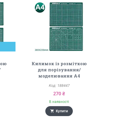
кою
Килимок із розміткою
/
для порізування/
3
моделювання А4
188447
270 ₴
В наявності
Купити