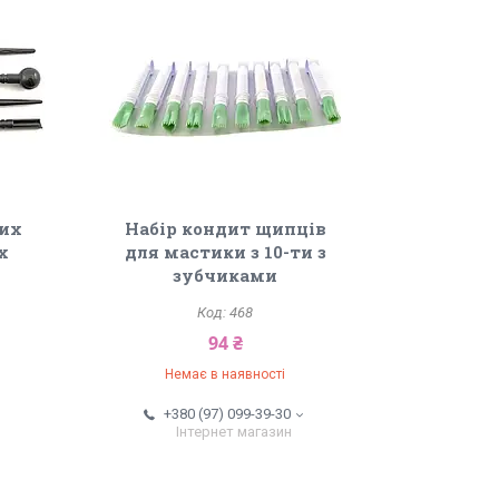
ких
Набір кондит щипців
х
для мастики з 10-ти з
зубчиками
468
94 ₴
Немає в наявності
+380 (97) 099-39-30
Інтернет магазин