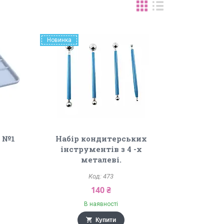
Новинка
и №1
Набір кондитерських
інструментів з 4 -х
металеві.
473
140 ₴
В наявності
Купити