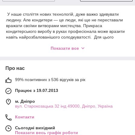
У наше століття нових технологій, дуже важко здивувати
людину. Але кондитери — це люди, які ще не переставали
вражати своїми витворами мистецтва. Прикраса
кондитерського виробу в руках професіонала може вразити
навіть найрозбалованішого солодкуватості. Для цього
використовують безліч інструментів і приспособлений -
Дріт,
Показати все
тичинки, тейп-стрічка
(кондитерська стрічка) частина
невимовної краси.
Дріт, тичинки, тейп-
стрічка
Застосовується для складання букетів квітів на
тортах. Обгорнута бавовняною ниткою, щоб запобігти
Про нас
окисленню в торті та щоб не зісковзували квіти.
99% позитивних з 536 відгуків за рік
Працює з 19.07.2013
м. Дніпро
вул. Старокозацька 32 інд 49000, Дніпро, Україна
Контакти
Сьогодні вихідний
Показати весь графік роботи