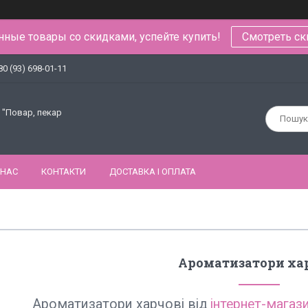
ные товары со скидками, успейте купить!
Смотреть ск
80 (93) 698-01-11
 "Повар, пекар
 НАС
КОНТАКТИ
ДОСТАВКА І ОПЛАТА
Ароматизатори ха
Ароматизатори харчові від
інтернет-магази