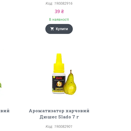
190082916
39 ₴
В наявності
Купити
овий
Ароматизатор харчовий
Дюшес Slado 7 г
190082901