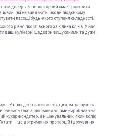
своїм десертам неповторний смак і розкрити
 речовин, які не завдають шкоди людському
отувати ласощі будь-якого ступеня складності.
ого рівня якості всього за кілька кліків. У нас
ити ваші кулінарні шедеври вишуканими та дуже
рні. У наші дні їх запитаність цілком заслужена
оли ознайомтеся з рекомендаціями виробника на
ий кухар-кондитер, а й шанувальник, який воліє
м'ятати — це дотримання пропорцій і дозування