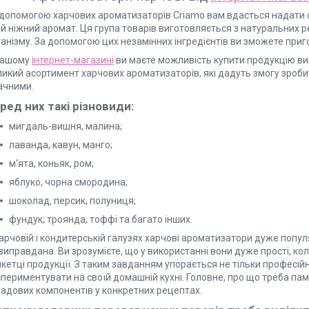
 допомогою харчових ароматизаторів Criamo вам вдасться надати 
ній ніжний аромат. Ця група товарів виготовляється з натуральних
анізму. За допомогою цих незамінних інгредієнтів ви зможете приг
нашому
інтернет-магазині
ви маєте можливість купити продукцію висок
ликий асортимент харчових ароматизаторів, які дадуть змогу зроб
ачними.
ред них такі різновиди:
мигдаль-вишня, малина;
лаванда, кавун, манго;
м'ята, коньяк, ром;
яблуко, чорна смородина;
шоколад, персик, полуниця;
фундук; троянда, тоффі та багато інших.
арчовій і кондитерській галузях харчові ароматизатори дуже популя
виправдана. Ви зрозумієте, що у використанні вони дуже прості, к
кетці продукції. З таким завданням упорається не тільки професійн
спериментувати на своїй домашній кухні. Головне, про що треба па
ладових компонентів у конкретних рецептах.