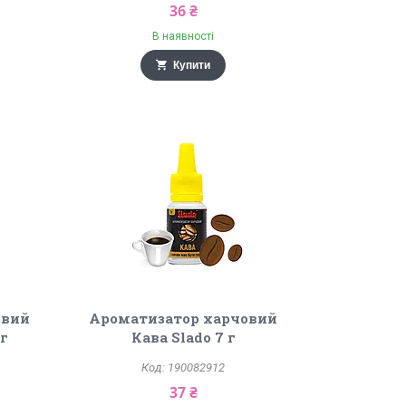
36 ₴
В наявності
Купити
овий
Ароматизатор харчовий
 г
Кава Slado 7 г
190082912
37 ₴