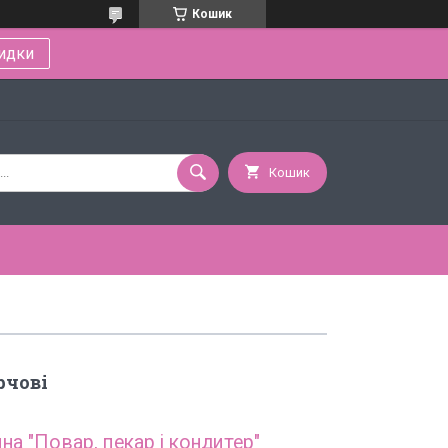
Кошик
идки
Кошик
рчові
на "Повар, пекар і кондитер"