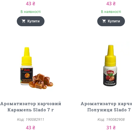
43 ₴
43 ₴
В наявності
В наявності
Купити
Купити
Ароматизатор харчовий
Ароматизатор харч
Карамель Slado 7 г
Полуниця Slado 7
190082911
190082908
43 ₴
31 ₴