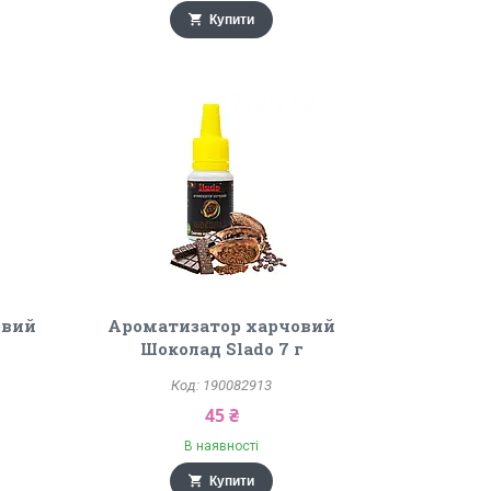
Купити
овий
Ароматизатор харчовий
Шоколад Slado 7 г
190082913
45 ₴
В наявності
Купити