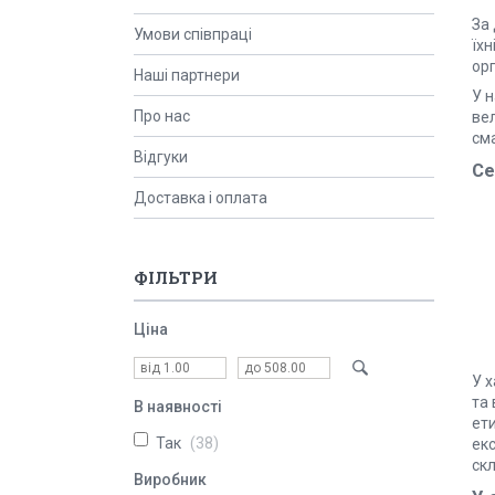
За
Умови співпраці
їх
орг
Наші партнери
У 
Про нас
ве
см
Відгуки
Се
Доставка і оплата
ФІЛЬТРИ
Ціна
У х
та 
В наявності
ети
Так
38
ек
ск
Виробник