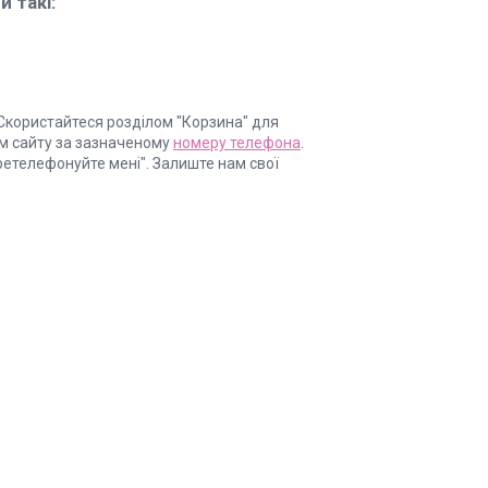
 такі:
Скористайтеся розділом "Корзина" для
м сайту за зазначеному
номеру телефона
.
еретелефонуйте мені". Залиште нам свої