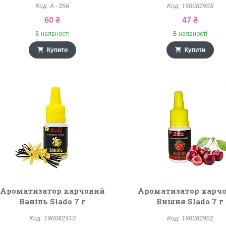
А - 356
190082905
60 ₴
47 ₴
В наявності
В наявності
Купити
Купити
Ароматизатор харчовий
Ароматизатор харч
Ваніль Slado 7 г
Вишня Slado 7 г
190082910
190082902