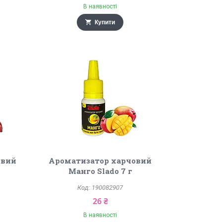
В наявності
Купити
овий
Ароматизатор харчовий
Манго Slado 7 г
190082907
26 ₴
В наявності