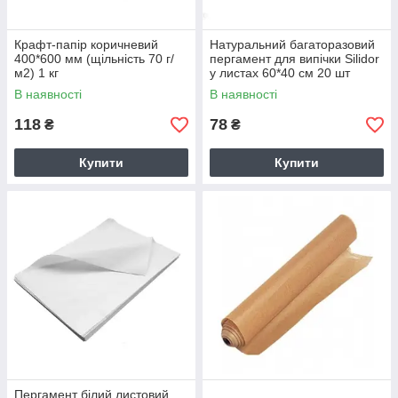
Крафт-папір коричневий
Натуральний багаторазовий
400*600 мм (щільність 70 г/
пергамент для випічки Silidor
м2) 1 кг
у листах 60*40 см 20 шт
В наявності
В наявності
118
78
₴
₴
Купити
Купити
Пергамент білий листовий