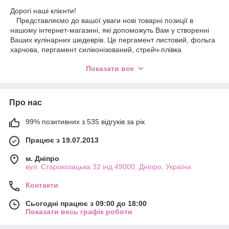
Дорогі наші клієнти!
Представляємо до вашої уваги нові товарні позиції в
нашому інтернет-магазині, які допоможуть Вам у створенні
Ваших кулінарних шедеврів. Це пергамент листовий, фольга
харчова, пергамент силіконізований, стрейч-плівка
повітропроникна в рулонах.
Показати все
Кожна господиня знає, як незамінні зараз бувають ці товари
на кухні та як вони полегшують приготування страв і десертів.
Укоротці пройдемося за перевагами кожного з наших нових
товарів.
Про нас
Пергамент листовий — незамінний помічник у приготуванні
тортиків і десертів у різних ємностях і посуді. Він допомагає
99% позитивних з 535 відгуків за рік
господині економніше використовувати його, позаяк можна
вибирати аркуші пергаменту за потрібним розміром. Після
Працює з 19.07.2013
його використання відпадає потреба в трудомісткому
очищенні посуду після використання для запікання страви.
м. Дніпро
Листовий пергамент допомагає збільшувати термін
вул. Старокозацька 32 інд 49000, Дніпро, Україна
використання всіх форм для випікання та запікання
Контакти
продуктів.
Пергамент силіконізований — це інший різновид харчового
Сьогодні працює з 09:00 до 18:00
пергаменту. Його додаткова перевага — це можливість
Показати весь графік роботи
використовувати один і той самий аркуш силіконізованого
пергаменту кілька разів для приготування страв. Що на цей