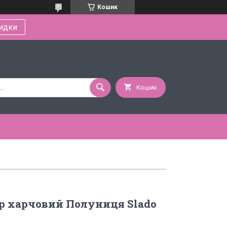
Кошик
идки
Кошик
р харчовий Полуниця Slado