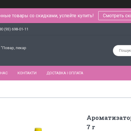
ные товары со скидками, успейте купить!
Смотреть ск
80 (93) 698-01-11
 "Повар, пекар
 НАС
КОНТАКТИ
ДОСТАВКА І ОПЛАТА
Ароматизато
7 г