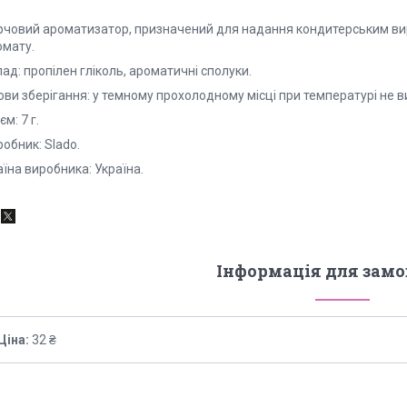
рчовий ароматизатор, призначений для надання кондитерським ви
омату.
ад: пропілен гліколь, ароматичні сполуки.
ви зберігання: у темному прохолодному місці при температурі не ви
єм: 7 г.
обник: Slado.
їна виробника: Україна.
Інформація для зам
Ціна:
32 ₴