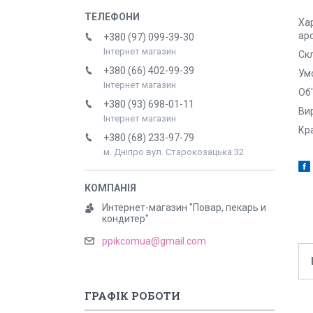
Ха
ар
+380 (97) 099-39-30
Інтернет магазин
Скл
+380 (66) 402-99-39
Умо
Інтернет магазин
Об'
+380 (93) 698-01-11
Вир
Інтернет магазин
Кра
+380 (68) 233-97-79
м. Дніпро вул. Старокозацька 32
Интернет-магазин "Повар, пекарь и
кондитер"
ppikcomua@gmail.com
ГРАФІК РОБОТИ