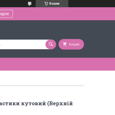
Кошик
идки
Кошик
астики кутовий (Верхній