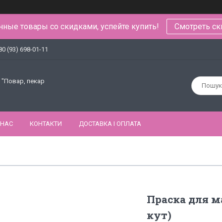
ные товары со скидками, успейте купить!
Смотреть ск
80 (93) 698-01-11
 "Повар, пекар
 НАС
КОНТАКТИ
ДОСТАВКА І ОПЛАТА
Праска для м
кут)