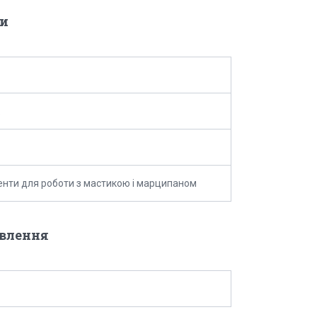
и
енти для роботи з мастикою і марципаном
овлення