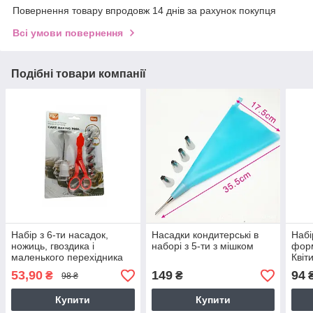
Повернення товару впродовж 14 днів за рахунок покупця
Всі умови повернення
Подібні товари компанії
Набір з 6-ти насадок,
Насадки кондитерські в
Набі
ножиць, гвоздика і
наборі з 5-ти з мішком
форм
маленького перехідника
Квіт
53,90
149
94
₴
₴
98 ₴
Купити
Купити