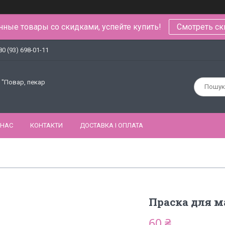
ные товары со скидками, успейте купить!
Смотреть ск
80 (93) 698-01-11
 "Повар, пекар
 НАС
КОНТАКТИ
ДОСТАВКА І ОПЛАТА
Праска для 
60 ₴