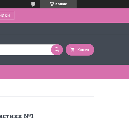
Кошик
идки
Кошик
мастики №1