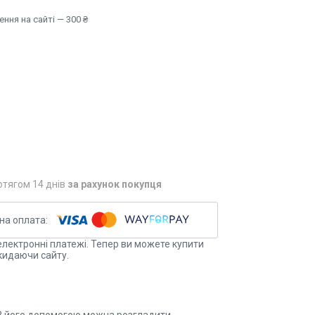
ння на сайті — 300 ₴
отягом 14 днів
за рахунок покупця
електронні платежі. Тепер ви можете купити
кидаючи сайту.
 З його допомогою можна розгладити