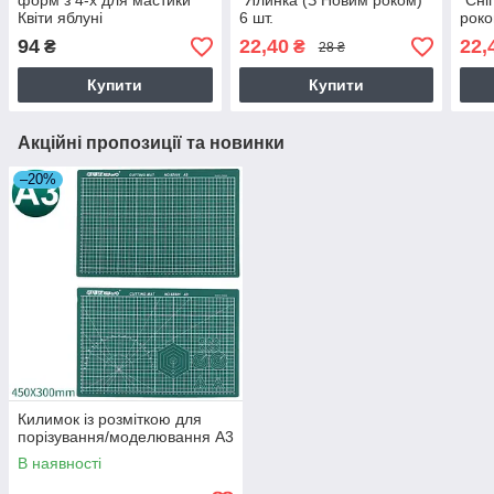
форм з 4-х для мастики
"Ялинка (З Новим роком)"
"Сні
Квіти яблуні
6 шт.
роко
94
22,40
22,
₴
₴
28 ₴
Купити
Купити
Акційні пропозиції та новинки
–20%
Килимок із розміткою для
порізування/моделювання А3
В наявності