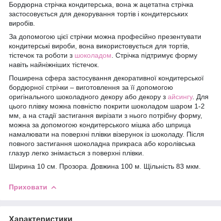
Бордюрна стрічка кондитерська, вона ж ацетатна стрічка
застосовується для декорування тортів і кондитерських
виробів.
За допомогою цієї стрічки можна професійно презентувати
кондитерські вироби, вона використовується для тортів,
тістечок та роботи з
шоколадом
. Стрічка підтримує форму
навіть найніжніших тістечок.
Поширена сфера застосування декоративної кондитерської
бордюрної стрічки – виготовлення за її допомогою
оригінального шоколадного декору або декору з
айсингу
. Для
цього плівку можна повністю покрити шоколадом шаром 1-2
мм, а на стадії застигання вирізати з нього потрібну форму,
можна за допомогою кондитерського мішка або шприца
намалювати на поверхні плівки візерунок із шоколаду. Після
повного застигання шоколадна прикраса або королівська
глазур легко знімається з поверхні плівки.
Ширина 10 см. Прозора. Довжина 100 м. Щільність 83 мкм.
Приховати
Характеристики