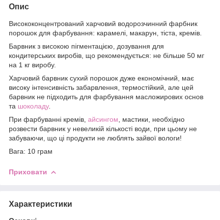
Опис
Висококонцентрований харчовий водорозчинний фарбник
порошок для фарбування: карамелі, макарун, тіста, кремів.
Барвник з високою пігментацією, дозування для
кондитерських виробів, що рекомендується: не більше 50 мг
на 1 кг виробу.
Харчовий барвник сухий порошок дуже економічний, має
високу інтенсивність забарвлення, термостійкий, але цей
барвник не підходить для фарбування масложирових основ
та
шоколаду
.
При фарбуванні кремів,
айсингом
, мастики, необхідно
розвести барвник у невеликій кількості води, при цьому не
забуваючи, що ці продукти не люблять зайвої вологи!
Вага: 10 грам
Приховати
Характеристики