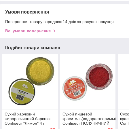
Умови повернення
Повернення товару впродовж 14 днів за рахунок покупця
Всі умови повернення
Подібні товари компанії
Сухий харчовий
Сухой пищевой
Сух
жиророзчинний барвник
краситель(водорастворимый)
крас
Confiseur "Лимон" 4 г
Confiseur ПОЛУНИЧНИЙ
Con
ЧЕРВОНИЙ 10 г
ЖОВ