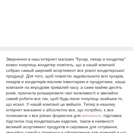
Звернення
в
наш
інтернет
магазин
"
Кухар
,
пекар
и
кондитер
"
кожен
покупець
кондитер
помітить
,
що
в
нашій
компанії
собран
самый
широкий
асортимент
все
різної
кондитерської
продукції
.
Для
того
,
щоб
повністю
задовольнити
всіх
кухарів
,
пекарів
и
кондитерів
якісним
інвентарем
и
продуктами
,
наша
компанія
на
впродовж
тривалий
часу
,
а
саме
майже
десять
років
,
прагнела
розширювати
свої
можливості
и
звичайно
самий
робити
все
так
,
щоб
будь-якою
покупець
знайшов
то
,
що
искал
.
У
нашій
компанії
це
вийшло
.
Тепер
в
нашому
інтернет
магазине
є
абсолютно
все
,
що
потрібно
,
є
все
починаючи
з
все
різних
формочок
для
випікання
,
підставок
,
підстилок
под
кондитерське
изделие
,
також
в
наявності
великий
асортимент
продуктів
и
сировини
для
готування
,
звичайно
самий
є
прикраси
и
оформлення
для
изделий
и
що