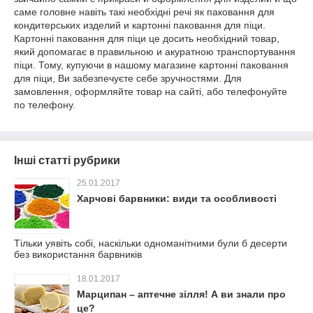
саме
головне
навіть
такі
необхідні
речі
як
паковання
для
кондитерських
изделий
и
картонні
паковання
для
піци
.
Картонні
паковання
для
піци
це
досить
необхідний
товар
,
який
допомагає
в
правильною
и
акуратною
транспортування
піци
.
Тому
,
купуючи
в
нашому
магазине
картонні
паковання
для
піци
,
Ви
забезпечуєте
себе
зручностями
.
Для
замовлення
,
оформляйте
товар
на
сайті
,
або
телефонуйте
по
телефону
.
Інші статті рубрики
25.01.2017
Харчові барвники: види та особливості
Тільки уявіть собі, наскільки одноманітними були б десерти
без використання барвників
18.01.2017
Марципан – аптечне зілля! А ви знали про
це?