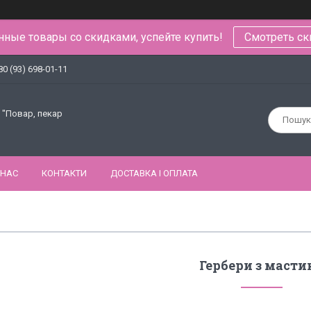
ные товары со скидками, успейте купить!
Смотреть ск
80 (93) 698-01-11
 "Повар, пекар
 НАС
КОНТАКТИ
ДОСТАВКА І ОПЛАТА
Гербери з масти