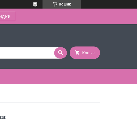
Кошик
идки
Кошик
ки