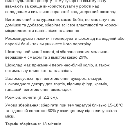
смак будь-якого десерту. Тому кухарі по всьому світу
вважають за краще використовувати у роботі над
солодощами виключно справжній кондитерський шоколад.
Виготовлений з натуральних какао-бобів, не має штучних
домішок та добавок, зберігає всі свої властивості та корисні
мікроелементи навіть після плавлення.
Рекомендуємо плавити і темперувати шоколад на водяній або
паровій бані - так ви уникнете його перегріву.
Шоколад найвищої якості, зі збалансованим молочно-
вершковим смаком та з вмістом какао 29%.
Шоколад має приємний перлинно-білий колір, а також
оптимальну плинність та плавність.
Застосовується для виготовлення цукерок, глазурі,
шоколадного декору для тортів, відливу фігур, кремів,
ганашей, виготовлення шоколадок.
Розміри: монети (d=2.2 см).
Умови зберігання: зберігати при температурі близько 15-18°C
та відносній вологості 60% у захищеному від впливу світла
місці.
Термін зберігання: 18 місяців.