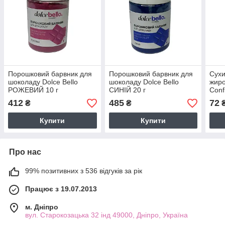
Порошковий барвник для
Порошковий барвник для
Сухи
шоколаду Dolce Bello
шоколаду Dolce Bello
жиро
РОЖЕВИЙ 10 г
СИНІЙ 20 г
Conf
г
412
485
72
₴
₴
Купити
Купити
Про нас
99% позитивних з 536 відгуків за рік
Працює з 19.07.2013
м. Дніпро
вул. Старокозацька 32 інд 49000, Дніпро, Україна