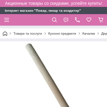
Акционные товары со скидками, успейте купить!
Інтернет магазин "Повар, пекар та кондитер"
Товари та послуги
Кухонні предмети
Качалки
Дер