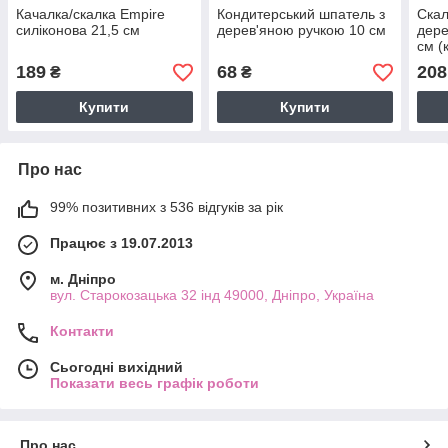
Качалка/скалка Empire
Кондитерський шпатель з
Скал
силіконова 21,5 см
дерев'яною ручкою 10 см
дере
см (
189
68
208
₴
₴
Купити
Купити
Про нас
99% позитивних з 536 відгуків за рік
Працює з 19.07.2013
м. Дніпро
вул. Старокозацька 32 інд 49000, Дніпро, Україна
Контакти
Сьогодні вихідний
Показати весь графік роботи
Про нас