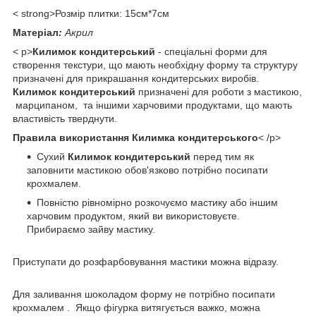
< strong>Розмір плитки: 15см*7см
Матеріал
:
Акрил
< p>
Килимок кондитерський
- спеціальні форми для
створення текстури, що мають необхідну форму та структуру
призначені для прикрашання кондитерських виробів.
Килимок кондитерський
призначені для роботи з мастикою,
марципаном, та іншими харчовими продуктами, що мають
властивість тверднути.
Правила використання Килимка кондитерського
< /p>
Сухий
Килимок кондитерський
перед тим як
заповнити мастикою обов'язково потрібно посипати
крохмалем.
Повністю рівномірно розкочуємо мастику або іншим
харчовим продуктом, який ви використовуєте.
Прибираємо зайву мастику.
Приступати до розфарбовування мастики можна відразу.
Для заливання шоколадом форму не потрібно посипати
крохмалем . Якщо фігурка витягується важко, можна