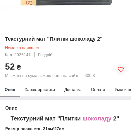
Текстурний мат "Плитки шоколаду 2"
Немає в наявності
Код: 2026147
Роздріб
52
₴
Мінімальна сума замовлення на сайті — 300 ₴
Опис
Характеристики
Доставка
Оплата
Умови п
Опис
Текстурний мат "Плитки
шоколаду
2"
Розмір планшета: 21см*27см