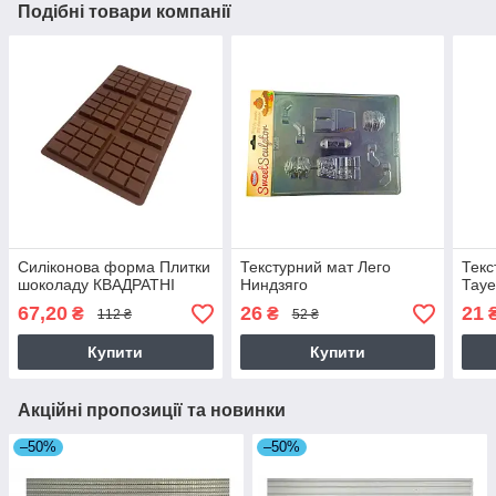
Подібні товари компанії
Силіконова форма Плитки
Текстурний мат Лего
Текс
шоколаду КВАДРАТНІ
Ниндзяго
Тауе
67,20
26
21
₴
₴
112 ₴
52 ₴
Купити
Купити
Акційні пропозиції та новинки
–50%
–50%