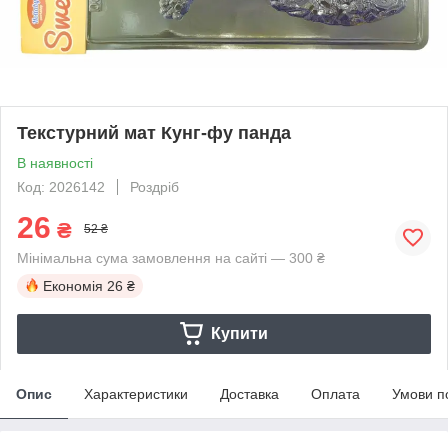
Текстурний мат Кунг-фу панда
В наявності
Код: 2026142
Роздріб
26
₴
52 ₴
Мінімальна сума замовлення на сайті — 300 ₴
Економія
26 ₴
Купити
Опис
Характеристики
Доставка
Оплата
Умови п