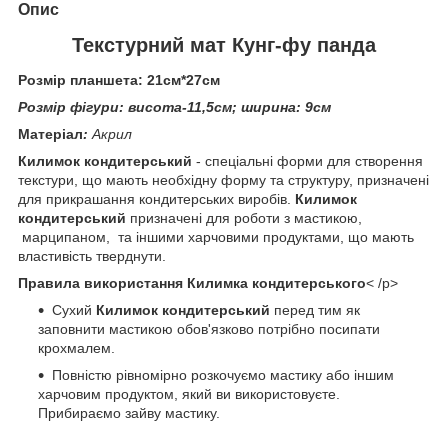
Опис
Текстурний мат Кунг-фу панда
Розмір планшета: 21см*27см
Розмір фігури: висота-11,5см; ширина: 9см
Матеріал
:
Акрил
Килимок кондитерський
- спеціальні форми для створення
текстури, що мають необхідну форму та структуру, призначені
для прикрашання кондитерських виробів.
Килимок
кондитерський
призначені для роботи з мастикою,
марципаном, та іншими харчовими продуктами, що мають
властивість тверднути.
Правила використання Килимка кондитерського
< /p>
Сухий
Килимок кондитерський
перед тим як
заповнити мастикою обов'язково потрібно посипати
крохмалем.
Повністю рівномірно розкочуємо мастику або іншим
харчовим продуктом, який ви використовуєте.
Прибираємо зайву мастику.