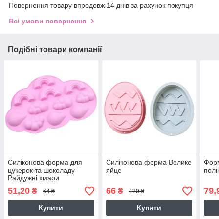
Повернення товару впродовж 14 днів за рахунок покупця
Всі умови повернення
Подібні товари компанії
Силіконова форма для
Силіконова форма Велике
Форм
цукерок та шоколаду
яйце
полі
Райдужні хмари
51,20
66
79,
₴
₴
64 ₴
120 ₴
Купити
Купити