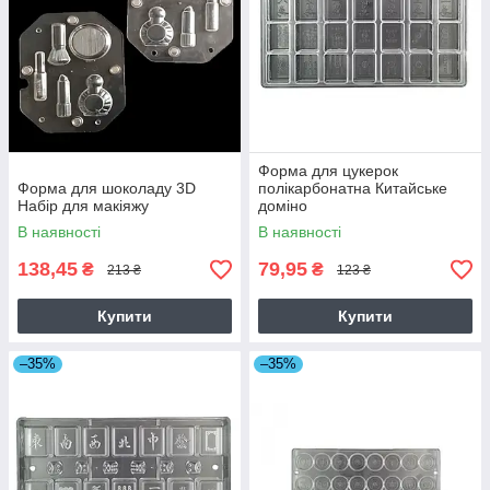
Форма для цукерок
Форма для шоколаду 3D
полікарбонатна Китайське
Набір для макіяжу
доміно
В наявності
В наявності
138,45
79,95
₴
₴
213 ₴
123 ₴
Купити
Купити
–35%
–35%