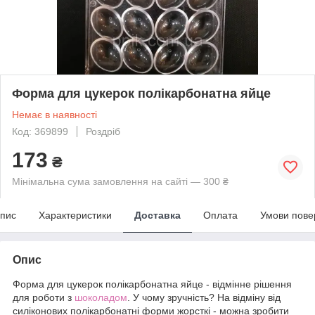
Форма для цукерок полікарбонатна яйце
Немає в наявності
Код: 369899
Роздріб
173
₴
Мінімальна сума замовлення на сайті — 300 ₴
пис
Характеристики
Доставка
Оплата
Умови пове
Опис
Форма для цукерок полікарбонатна яйце - відмінне рішення
для роботи з
шоколадом
. У чому зручність? На відміну від
силіконових полікарбонатні форми жорсткі - можна зробити