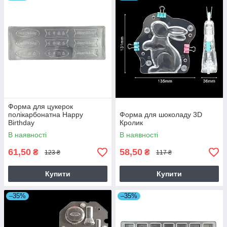
Форма для цукерок
полікарбонатна Happy
Форма для шоколаду 3D
Birthday
Кролик
В наявності
В наявності
61,50
58,50
₴
₴
123 ₴
117 ₴
Купити
Купити
–35%
–35%