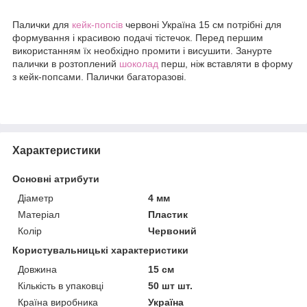
Палички для
кейк-попсів
червоні Україна 15 см потрібні для
формування і красивою подачі тістечок. Перед першим
використанням їх необхідно промити і висушити. Занурте
палички в розтоплений
шоколад
перш, ніж вставляти в форму
з кейк-попсами. Палички багаторазові.
Характеристики
Основні атрибути
Діаметр
4 мм
Матеріал
Пластик
Колір
Червоний
Користувальницькі характеристики
Довжина
15 см
Кількість в упаковці
50 шт шт.
Країна виробника
Україна