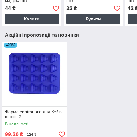
см) (50 шт)
шт)
шт)
44
32
42
₴
₴
Купити
Купити
Акційні пропозиції та новинки
–20%
Форма силіконова для Кейк-
попсів 2
В наявності
99,20
₴
124 ₴