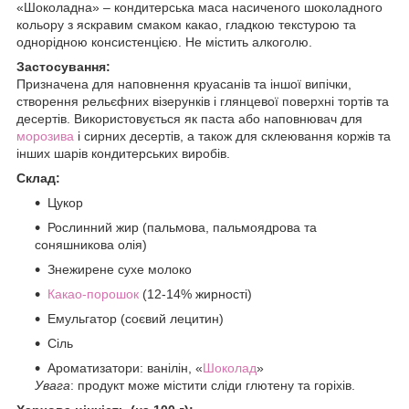
«Шоколадна» – кондитерська маса насиченого шоколадного
кольору з яскравим смаком какао, гладкою текстурою та
однорідною консистенцією. Не містить алкоголю.
Застосування:
Призначена для наповнення круасанів та іншої випічки,
створення рельєфних візерунків і глянцевої поверхні тортів та
десертів. Використовується як паста або наповнювач для
морозива
і сирних десертів, а також для склеювання коржів та
інших шарів кондитерських виробів.
Склад:
Цукор
Рослинний жир (пальмова, пальмоядрова та
соняшникова олія)
Знежирене сухе молоко
Какао-порошок
(12-14% жирності)
Емульгатор (соєвий лецитин)
Сіль
Ароматизатори: ванілін, «
Шоколад
»
Увага
: продукт може містити сліди глютену та горіхів.