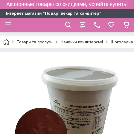
Акционные товары со скидками, успейте купить!
Інтернет магазин "Повар, пекар та кондитер"
Товари та послуги
Начинки кондитерські
Шоколадна 