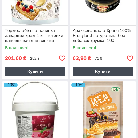
Термостабільна начинка
Арахісова паста Кранч 100%
Заварний крем 1 кг - готовий
Fruityland натуральна без
наповнювач для випічки
добавок хрумка, 100 г
В наявності
В наявності
201,60
63,90
₴
₴
252 ₴
71 ₴
Купити
Купити
–10%
–10%