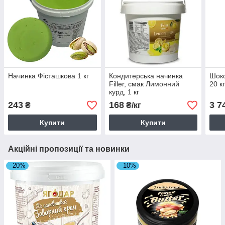
Начинка Фісташкова 1 кг
Кондитерська начинка
Шоко
Filler, смак Лимонний
20 к
курд, 1 кг
243
168
3 7
₴
₴/кг
Купити
Купити
Акційні пропозиції та новинки
–20%
–10%