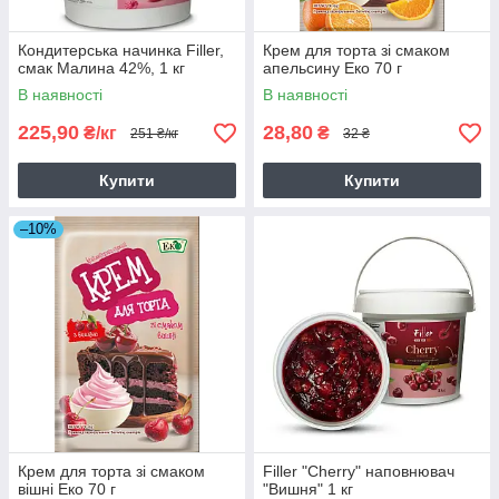
Кондитерська начинка Filler,
Крем для торта зі смаком
смак Малина 42%, 1 кг
апельсину Еко 70 г
В наявності
В наявності
225,90
28,80
₴/кг
₴
251 ₴/кг
32 ₴
Купити
Купити
–10%
Крем для торта зі смаком
Filler "Cherry" наповнювач
вішні Еко 70 г
"Вишня" 1 кг