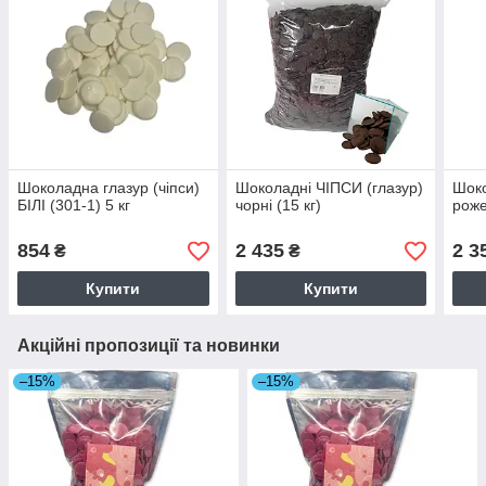
Шоколадна глазур (чіпси)
Шоколадні ЧІПСИ (глазур)
Шоко
БІЛІ (301-1) 5 кг
чорні (15 кг)
роже
854
2 435
2 3
₴
₴
Купити
Купити
Акційні пропозиції та новинки
–15%
–15%