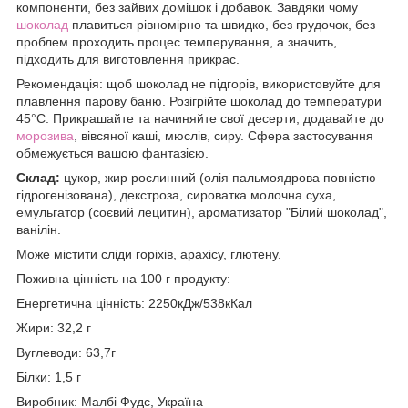
компоненти, без зайвих домішок і добавок. Завдяки чому
шоколад
плавиться рівномірно та швидко, без грудочок, без
проблем проходить процес темперування, а значить,
підходить для виготовлення прикрас.
Рекомендація: щоб шоколад не підгорів, використовуйте для
плавлення парову баню. Розігрійте шоколад до температури
45°C. Прикрашайте та начиняйте свої десерти, додавайте до
морозива
, вівсяної каші, мюслів, сиру. Сфера застосування
обмежується вашою фантазією.
Склад:
цукор, жир рослинний (олія пальмоядрова повністю
гідрогенізована), декстроза, сироватка молочна суха,
емульгатор (соєвий лецитин), ароматизатор "Білий шоколад",
ванілін.
Може містити сліди горіхів, арахісу, глютену.
Поживна цінність на 100 г продукту:
Енергетична цінність: 2250кДж/538кКал
Жири: 32,2 г
Вуглеводи: 63,7г
Білки: 1,5 г
Виробник: Малбі Фудс, Україна