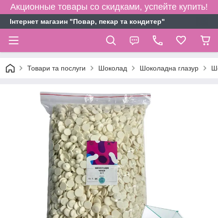
Акционные товары со скидками, успейте купить!
Інтернет магазин "Повар, пекар та кондитер"
Товари та послуги
Шоколад
Шоколадна глазур
Шо