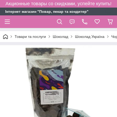
Акционные товары со скидками, успейте купить!
Інтернет магазин "Повар, пекар та кондитер"
Товари та послуги
Шоколад
Шоколад Україна
Чор