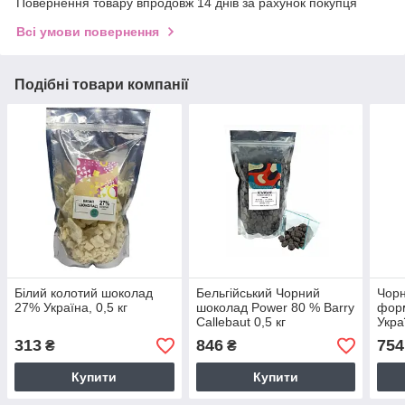
Повернення товару впродовж 14 днів за рахунок покупця
Всі умови повернення
Подібні товари компанії
Білий колотий шоколад
Бельгійський Чорний
Чорн
27% Україна, 0,5 кг
шоколад Power 80 % Barry
форм
Callebaut 0,5 кг
Укра
313
846
754
₴
₴
Купити
Купити