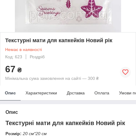
Текстурні мати для капкейків Новий рік
Немає в наявності
Код: 623
Роздріб
67
₴
Мінімальна сума замовлення на сайті — 300 ₴
Опис
Характеристики
Доставка
Оплата
Умови п
Опис
Текстурні мати для капкейків Новий рік
Розмір:
20 см*20 см