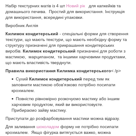
Набір текстурних матів із 4 шт
Новий рік
для капкейків та
домашнього печива. Простий для використання. Інструкція
для використання, всередині упаковки.
Виробник Англія
Килимок кондитерський
- спеціальні форми для створення
текстури, що мають текстури, що мають необхідну форму та
структуру призначені для прикрашання кондитерських
виробів.
Килимок кондитерський
призначені для роботи з
мастикою, марципаном, та іншими харчовими продуктами,
що мають властивість тверднути.
Правила використання Килимка кондитерського
< /p>
Сухий
Килимок кондитерський
перед тим як
заповнити мастикою обов'язково потрібно посипати
крохмалем.
Повністю рівномірно розкочуємо мастику або іншим
харчовим продуктом, який ви використовуєте.
Прибираємо зайву мастику.
Приступати до розфарбовування мастики можна відразу.
Для заливання
шоколадом
форму не потрібно посипати
крохмалем. Якщо фігурка витягується важко, можна