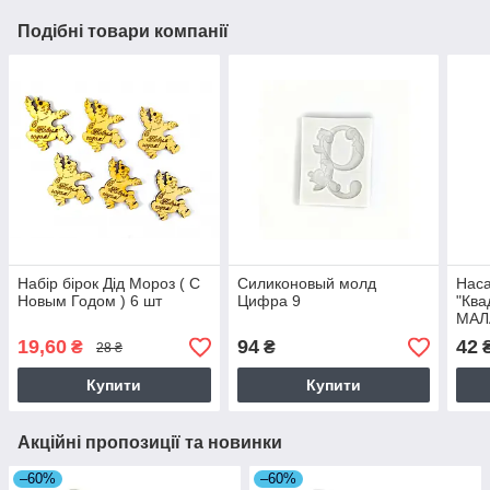
Подібні товари компанії
Набір бірок Дід Мороз ( С
Силиконовый молд
Наса
Новым Годом ) 6 шт
Цифра 9
"Ква
МАЛ
19,60
94
42
₴
₴
28 ₴
Купити
Купити
Акційні пропозиції та новинки
–60%
–60%