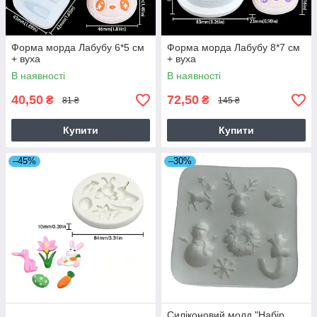
Форма морда Лабубу 6*5 см
Форма морда Лабубу 8*7 см
+ вуха
+ вуха
В наявності
В наявності
40,50
72,50
₴
₴
81 ₴
145 ₴
Купити
Купити
–45%
–30%
Силіконовий молд "Набір