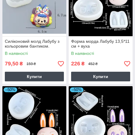
Силіконовий молд Лабубу з
Форма морда Лабубу 13,5*11
кольоровим бантиком.
см + вуха
В наявності
В наявності
79,50
226
₴
₴
159 ₴
452 ₴
Купити
Купити
–50%
–50%