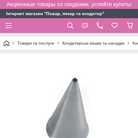
Акционные товары со скидками, успейте купить!
Інтернет магазин "Повар, пекар та кондитер"
Товари та послуги
Кондитерські мішки та насадки
Ко