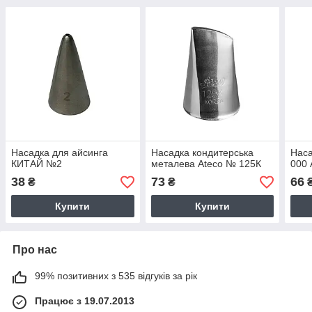
Насадка для айсинга
Насадка кондитерська
Наса
КИТАЙ №2
металева Ateco № 125К
000 
38
73
66
₴
₴
Купити
Купити
Про нас
99% позитивних з 535 відгуків за рік
Працює з 19.07.2013