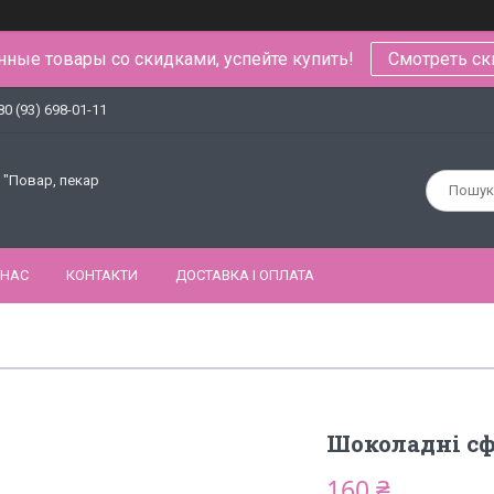
ные товары со скидками, успейте купить!
Смотреть ск
80 (93) 698-01-11
 "Повар, пекар
 НАС
КОНТАКТИ
ДОСТАВКА І ОПЛАТА
Шоколадні сф
160 ₴