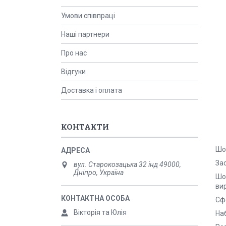
Умови співпраці
Наші партнери
Про нас
Відгуки
Доставка і оплата
КОНТАКТИ
Шо
За
вул. Старокозацька 32 інд 49000,
Дніпро, Україна
Шо
вир
Сфе
Вікторія та Юлія
Наб