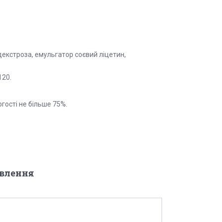
декстроза, емульгатор соєвий ліцетин,
120.
огості не більше 75%.
овлення