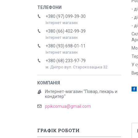
Роз
- д
+380 (97) 099-39-30
- д
Інтернет магазин
- д
+380 (66) 402-99-39
Скл
Інтернет магазин
Аро
+380 (93) 698-01-11
Мож
Інтернет магазин
Тер
+380 (68) 233-97-79
У с
м. Дніпро вул. Старокозацька 32
Вир
Интернет-магазин "Повар, пекарь и
кондитер"
ppikcomua@gmail.com
ГРАФІК РОБОТИ