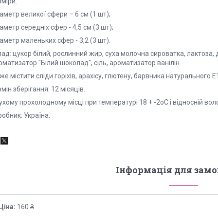
міри:
іаметр великої сфери – 6 см (1 шт);
іаметр середніх сфер - 4,5 см (3 шт);
іаметр маленьких сфер - 3,2 (3 шт).
ад: цукор білий, рослинний жир, суха молочна сироватка, лактоза, 
матизатор "Білий шоколад", сіль, ароматизатор ванілін.
е містити сліди горіхів, арахісу, глютену, барвника натурального Е
мін зберігання: 12 місяців.
ухому прохолодному місці при температурі 18 + -2оС і відносній вол
обник: Україна.
Інформація для зам
Ціна:
160 ₴