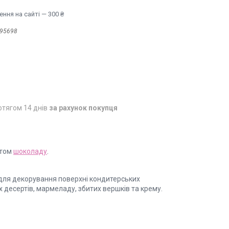
ння на сайті — 300 ₴
95698
отягом 14 днів
за рахунок покупця
атом
шоколаду
.
 для декорування поверхні кондитерських
х десертів, мармеладу, збитих вершків та крему.