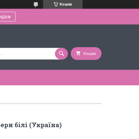
Кошик
идки
Кошик
ери білі (Україна)