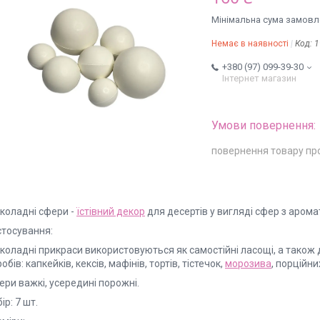
Мінімальна сума замовле
Немає в наявності
Код:
1
+380 (97) 099-39-30
Інтернет магазин
повернення товару пр
коладні сфери -
їстівний декор
для десертів у вигляді сфер з аром
стосування:
коладні прикраси використовуються як самостійні ласощі, а також
обів: капкейків, кексів, мафінів, тортів, тістечок,
морозива
, порційни
ри важкі, усередині порожні.
ір: 7 шт.