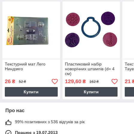
Текстурний мат Лего
Пластиковий набір
Текс
Ниндзяго
новорічних штампів (d= 4
Тауе
см)
26
129,60
21
₴
₴
52 ₴
162 ₴
Купити
Купити
Про нас
99% позитивних з 536 відгуків за рік
Працює з 19.07.2013