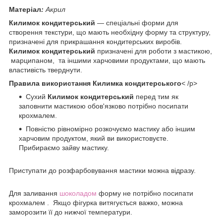
Матеріал
:
Акрил
Килимок кондитерський
― спеціальні форми для
створення текстури, що мають необхідну форму та структуру,
призначені для прикрашання кондитерських виробів.
Килимок кондитерський
призначені для роботи з мастикою,
марципаном, та іншими харчовими продуктами, що мають
властивість тверднути.
Правила використання Килимка кондитерського
< /p>
Сухий
Килимок кондитерський
перед тим як
заповнити мастикою обов'язково потрібно посипати
крохмалем.
Повністю рівномірно розкочуємо мастику або іншим
харчовим продуктом, який ви використовуєте.
Прибираємо зайву мастику.
Приступати до розфарбовування мастики можна відразу.
Для заливання
шоколадом
форму не потрібно посипати
крохмалем . Якщо фігурка витягується важко, можна
заморозити її до нижчої температури.