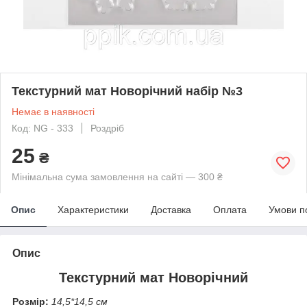
Текстурний мат Новорічний набір №3
Немає в наявності
Код: NG - 333
Роздріб
25
₴
Мінімальна сума замовлення на сайті — 300 ₴
Опис
Характеристики
Доставка
Оплата
Умови п
Опис
Текстурний мат Новорічний
Розмір:
14,5*14,5 см