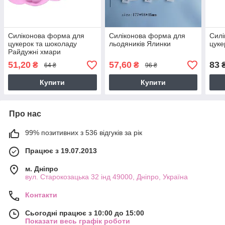
Силіконова форма для
Силіконова форма для
Силі
цукерок та шоколаду
льодяників Ялинки
цуке
Райдужні хмари
51,20
57,60
83
₴
₴
64 ₴
96 ₴
Купити
Купити
Про нас
99% позитивних з 536 відгуків за рік
Працює з 19.07.2013
м. Дніпро
вул. Старокозацька 32 інд 49000, Дніпро, Україна
Контакти
Сьогодні працює з 10:00 до 15:00
Показати весь графік роботи