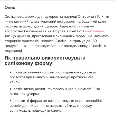
Опис
Силіконова форма для цукерок на паличці Сніговики і Ялинки
— незамінний і дуже корисний інструмент на будь-якій кухні
любителів шоколадних цукерок. Харчовий силікон —
абсолютно безпечний та не вступає в контакт з
шоколадом
,
так що цукерки, приготовані в силіконовій формі, не матимуть
сторонніх присмаків і запахів. Силікон витримує до -60
градусів — він не пошкодиться ні в холодильнику, ні навіть в
морозилці.
Як правильно використовувати
силіконову форму:
після діставання форми з холодильника дайте їй
постояти при кімнатній температурі протягом 2-3
хвилин;
потім злегка розтягніть форму з країв, нахиліть її та
витягніть цукерки;
при митті форми не використовуйте порошкоподібні
засоби для чищення та жорсткі губки для посуду —
вони можуть пошкодити силікон.