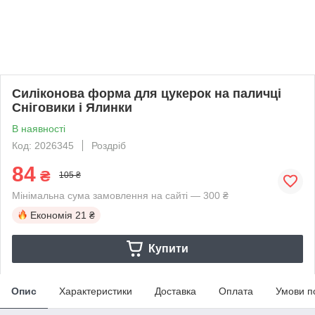
Силіконова форма для цукерок на паличці
Сніговики і Ялинки
В наявності
Код: 2026345
Роздріб
84
₴
105 ₴
Мінімальна сума замовлення на сайті — 300 ₴
Економія
21 ₴
Купити
Опис
Характеристики
Доставка
Оплата
Умови п