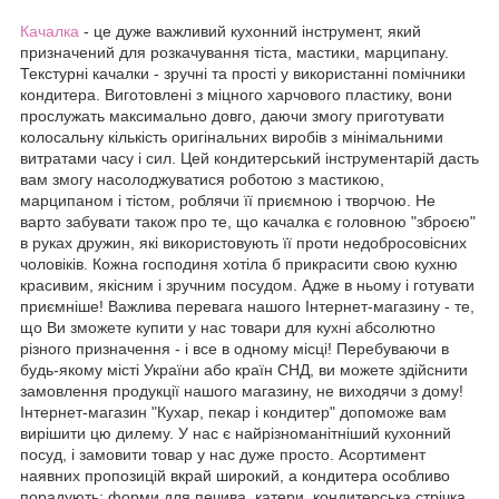
Качалка
- це дуже важливий кухонний інструмент, який
призначений для розкачування тіста, мастики, марципану.
Текстурні качалки - зручні та прості у використанні помічники
кондитера. Виготовлені з міцного харчового пластику, вони
прослужать максимально довго, даючи змогу приготувати
колосальну кількість оригінальних виробів з мінімальними
витратами часу і сил. Цей кондитерський інструментарій дасть
вам змогу насолоджуватися роботою з мастикою,
марципаном і тістом, роблячи її приємною і творчою. Не
варто забувати також про те, що качалка є головною "зброєю"
в руках дружин, які використовують її проти недобросовісних
чоловіків. Кожна господиня хотіла б прикрасити свою кухню
красивим, якісним і зручним посудом. Адже в ньому і готувати
приємніше! Важлива перевага нашого Інтернет-магазину - те,
що Ви зможете купити у нас товари для кухні абсолютно
різного призначення - і все в одному місці! Перебуваючи в
будь-якому місті України або країн СНД, ви можете здійснити
замовлення продукції нашого магазину, не виходячи з дому!
Інтернет-магазин "Кухар, пекар і кондитер" допоможе вам
вирішити цю дилему. У нас є найрізноманітніший кухонний
посуд, і замовити товар у нас дуже просто. Асортимент
наявних пропозицій вкрай широкий, а кондитера особливо
порадують: форми для печива, катери, кондитерська стрічка