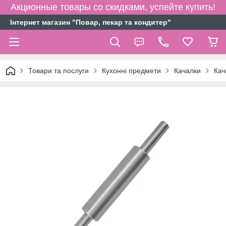
Акционные товары со скидками, успейте купить!
Інтернет магазин "Повар, пекар та кондитер"
Товари та послуги
Кухонні предмети
Качалки
Кач