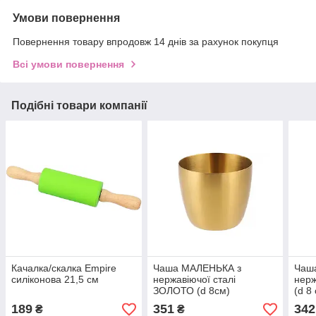
Умови повернення
Повернення товару впродовж 14 днів за рахунок покупця
Всі умови повернення
Подібні товари компанії
Качалка/скалка Empire
Чаша МАЛЕНЬКА з
Чаш
силіконова 21,5 см
нержавіючої сталі
нерж
ЗОЛОТО (d 8см)
(d 8
189
351
342
₴
₴