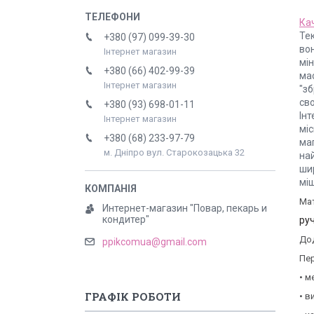
Ка
Тек
+380 (97) 099-39-30
во
Інтернет магазин
мі
+380 (66) 402-99-39
мас
Інтернет магазин
"зб
св
+380 (93) 698-01-11
Інт
Інтернет магазин
міс
+380 (68) 233-97-79
маг
м. Дніпро вул. Старокозацька 32
на
ши
мі
Мат
Интернет-магазин "Повар, пекарь и
кондитер"
руч
Дод
ppikcomua@gmail.com
Пер
• м
ГРАФІК РОБОТИ
• в