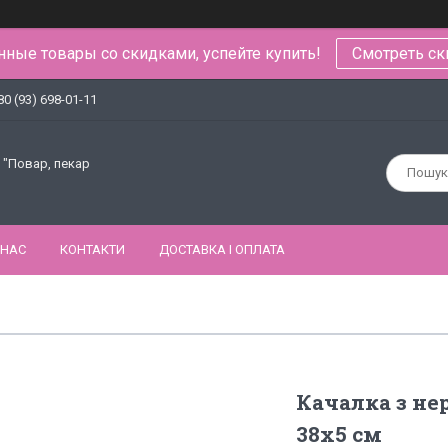
ные товары со скидками, успейте купить!
Смотреть ск
80 (93) 698-01-11
 "Повар, пекар
 НАС
КОНТАКТИ
ДОСТАВКА І ОПЛАТА
Качалка з не
38х5 см