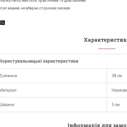
ачалка легко миється, практичний та довговічний
етал міцний, не вбирає сторонніх запахів
Характеристик
Користувальницькі характеристики
Довжина
38 см
Матеріал
Нержаві
Ширина
5 см
Інформація для зам