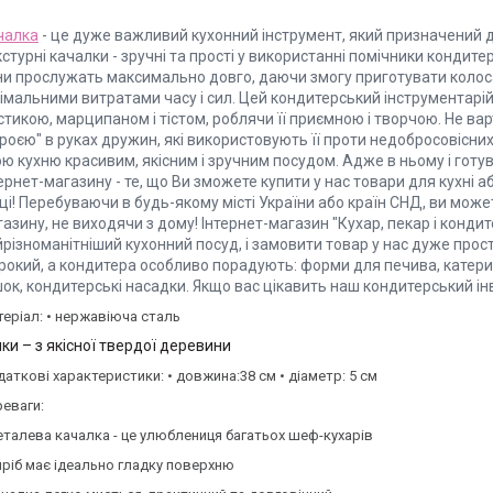
чалка
- це дуже важливий кухонний інструмент, який призначений д
стурні качалки - зручні та прості у використанні помічники кондите
ни прослужать максимально довго, даючи змогу приготувати колосал
німальними витратами часу і сил. Цей кондитерський інструментар
тикою, марципаном і тістом, роблячи її приємною і творчою. Не ва
роєю" в руках дружин, які використовують її проти недобросовісних
ою кухню красивим, якісним і зручним посудом. Адже в ньому і гот
ернет-магазину - те, що Ви зможете купити у нас товари для кухні а
ці! Перебуваючи в будь-якому місті України або країн СНД, ви мож
азину, не виходячи з дому! Інтернет-магазин "Кухар, пекар і конд
йрізноманітніший кухонний посуд, і замовити товар у нас дуже про
рокий, а кондитера особливо порадують: форми для печива, катери
шок, кондитерські насадки. Якщо вас цікавить наш кондитерський і
еріал: • нержавіюча сталь
ки – з якісної твердої деревини
аткові характеристики: • довжина:38 см • діаметр: 5 см
еваги:
еталева качалка - це улюблениця багатьох шеф-кухарів
иріб має ідеально гладку поверхню