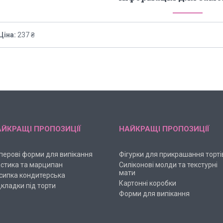
Ціна:
237 ₴
ЙКРАЩІ ПРОПОЗИЦІЇ
НАЙКРАЩІ ПРОПОЗИЦІЇ
перові форми для випікання
Фігурки для прикрашання торті
стика та марципан
Силіконові молди та текстурні
мати
сипка кондитерська
Картонні коробки
дкладки під торти
Форми для випікання