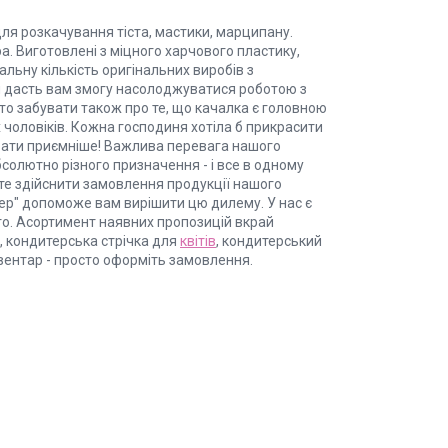
ля розкачування тіста, мастики, марципану.
ра. Виготовлені з міцного харчового пластику,
ьну кількість оригінальних виробів з
ій дасть вам змогу насолоджуватися роботою з
рто забувати також про те, що качалка є головною
 чоловіків. Кожна господиня хотіла б прикрасити
увати приємніше! Важлива перевага нашого
бсолютно різного призначення - і все в одному
ете здійснити замовлення продукції нашого
итер" допоможе вам вирішити цю дилему. У нас є
сто. Асортимент наявних пропозицій вкрай
, кондитерська стрічка для
квітів
, кондитерський
нвентар - просто оформіть замовлення.