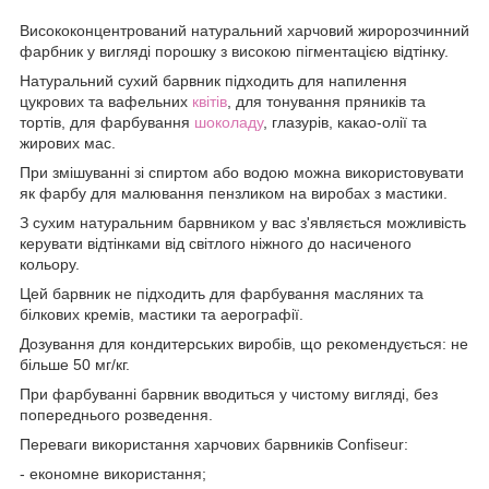
Висококонцентрований натуральний харчовий жиророзчинний
фарбник у вигляді порошку з високою пігментацією відтінку.
Натуральний сухий барвник підходить для напилення
цукрових та вафельних
квітів
, для тонування пряників та
тортів, для фарбування
шоколаду
, глазурів, какао-олії та
жирових мас.
При змішуванні зі спиртом або водою можна використовувати
як фарбу для малювання пензликом на виробах з мастики.
З сухим натуральним барвником у вас з'являється можливість
керувати відтінками від світлого ніжного до насиченого
кольору.
Цей барвник не підходить для фарбування масляних та
білкових кремів, мастики та аерографії.
Дозування для кондитерських виробів, що рекомендується: не
більше 50 мг/кг.
При фарбуванні барвник вводиться у чистому вигляді, без
попереднього розведення.
Переваги використання харчових барвників Confiseur:
- економне використання;