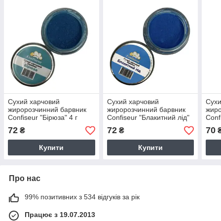
Сухий харчовий
Сухий харчовий
Сухи
жиророзчинний барвник
жиророзчинний барвник
жиро
Confiseur "Бірюза" 4 г
Confiseur "Блакитний лід"
Conf
4 г
4 г
72
72
70
₴
₴
Купити
Купити
Про нас
99% позитивних з 534 відгуків за рік
Працює з 19.07.2013