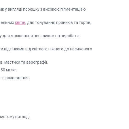
 у вигляді порошку з високою пігментацією
афельних
квітів
, для тонування пряників та тортів,
бу для малювання пензликом на виробах з
 відтінками від світлого ніжного до насиченого
, мастики та аерографії.
50 мг/кг.
ого розведення.
истому вигляді.