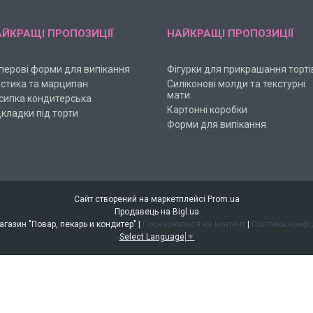
ЙКРАЩІ ПРОПОЗИЦІЇ
НАЙКРАЩІ ПРОПОЗИЦІЇ
перові форми для випікання
Фігурки для прикрашання торті
стика та марципан
Силіконові молди та текстурні
мати
сипка кондитерська
Картонні коробки
дкладки під торти
Форми для випікання
Сайт створений на маркетплейсі
Prom.ua
Продавець на Bigl.ua
Интернет-магазин "Повар, пекарь и кондитер" |
Поскаржитися на контент
|
Політика конфі
Select Language
▼