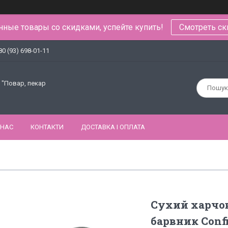
ные товары со скидками, успейте купить!
Смотреть ск
80 (93) 698-01-11
 "Повар, пекар
 НАС
КОНТАКТИ
ДОСТАВКА І ОПЛАТА
Сухий харчо
барвник Confi