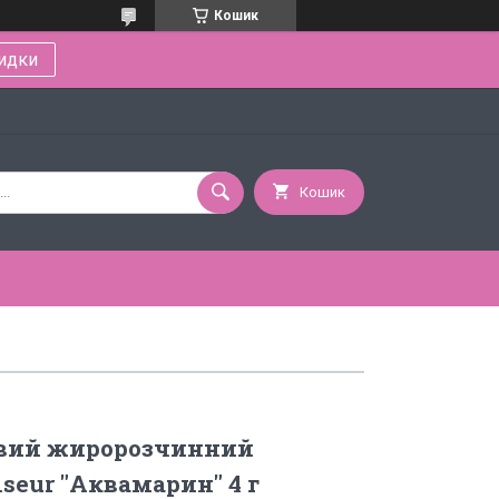
Кошик
идки
Кошик
вий жиророзчинний
seur "Аквамарин" 4 г