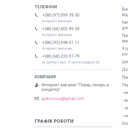
Ви
від
+380 (97) 099-39-30
Інтернет магазин
На
дл
+380 (66) 402-99-39
Інтернет магазин
Пр
ма
+380 (93) 698-01-11
З с
Інтернет магазин
ко
+380 (68) 233-97-79
Цей
м. Дніпро вул. Старокозацька 32
До
Пр
Пе
Интернет-магазин "Повар, пекарь и
кондитер"
- 
ppikcomua@gmail.com
- м
- т
- 
ГРАФІК РОБОТИ
Ос