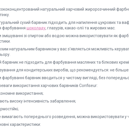
сококонцентрований натуральний харчовий жиророзчинний фарбник
тінку.
туральний сухий барвник підходить для напилення цукрових та в
я фарбування
шоколаду
, глазурів, какао-олії та жирових мас.
и змішуванні зі спиртом або водою можна використовувати як фар
стики.
ухим натуральним барвником у вас з'являється можливість керувати
льору.
 барвник не підходить для фарбування масляних та білкових кремів
зування для кондитерських виробів, що рекомендується: не більше 
и фарбуванні барвник вводиться у чистому вигляді, без попереднь
реваги використання харчових барвників Confiseur:
економне використання;
ають високу інтенсивність забарвлення;
ермостійкі;
не вимагають попереднього розведення, можна використовувати у ч
новні характеристики: