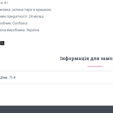
а: 4 г.
ковка: скляна тара із кришкою.
мін придатності: 24 місяці.
обник: Confiseur.
їна виробника: Україна.
Інформація для зам
Ціна:
75 ₴