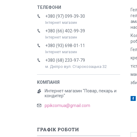
Ге
гел
+380 (97) 099-39-30
ам
Інтернет магазин
нас
+380 (66) 402-99-39
Кол
Інтернет магазин
ро
+380 (93) 698-01-11
Ге
Інтернет магазин
кре
+380 (68) 233-97-79
тіс
м. Дніпро вул. Старокозацька 32
мас
зб
Интернет-магазин "Повар, пекарь и
кондитер"
ppikcomua@gmail.com
ГРАФІК РОБОТИ