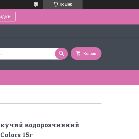
Кошик
идки
Кошик
скучий водорозчинний
Colors 15г