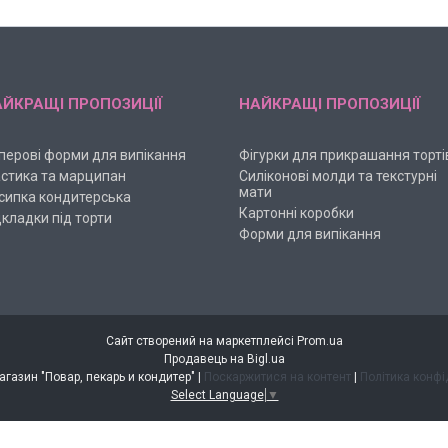
ЙКРАЩІ ПРОПОЗИЦІЇ
НАЙКРАЩІ ПРОПОЗИЦІЇ
перові форми для випікання
Фігурки для прикрашання торті
стика та марципан
Силіконові молди та текстурні
мати
сипка кондитерська
Картонні коробки
дкладки під торти
Форми для випікання
Сайт створений на маркетплейсі
Prom.ua
Продавець на Bigl.ua
Интернет-магазин "Повар, пекарь и кондитер" |
Поскаржитися на контент
|
Політика конфі
Select Language
▼