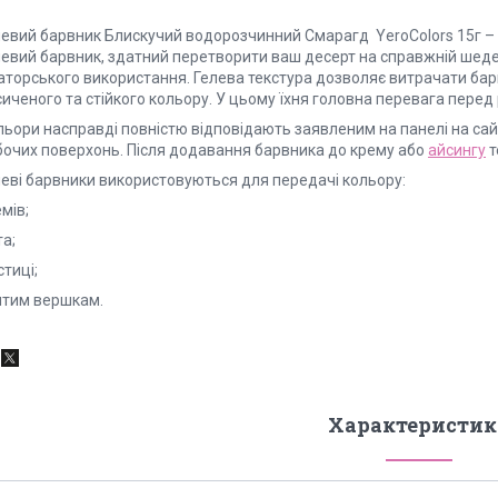
левий барвник Блискучий водорозчинний Смарагд YeroColors 15г 
евий барвник, здатний перетворити ваш десерт на справжній шедевр
аторського використання. Гелева текстура дозволяє витрачати ба
иченого та стійкого кольору. У цьому їхня головна перевага перед
ьори насправді повністю відповідають заявленим на панелі на сайт
бочих поверхонь. Після додавання барвника до крему або
айсингу
т
леві барвники використовуються для передачі кольору:
мів;
та;
тиці;
итим вершкам.
Характеристик