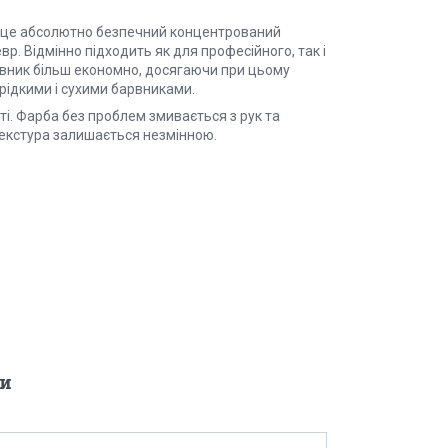
– це абсолютно безпечний концентрований
. Відмінно підходить як для професійного, так і
рвник більш економно, досягаючи при цьому
 рідкими і сухими барвниками.
і. Фарба без проблем змивається з рук та
екстура залишається незмінною.
и