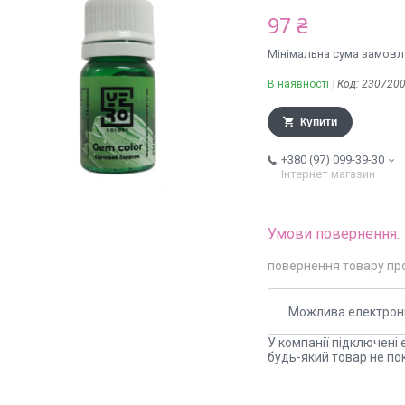
97 ₴
Мінімальна сума замовле
В наявності
Код:
230720
Купити
+380 (97) 099-39-30
Інтернет магазин
повернення товару пр
У компанії підключені 
будь-який товар не по