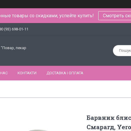
ные товары со скидками, успейте купить!
Смотреть ск
80 (93) 698-01-11
 "Повар, пекар
 НАС
КОНТАКТИ
ДОСТАВКА І ОПЛАТА
Барвник бли
Смарагд, Yero