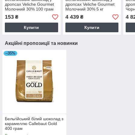
дропсах Veliche Gourmet
дропсах Veliche Gourmet
дроп
Молочний 30% 100 грам
Молочний 30% 5 кг
Чорн
Термостабільний
Термостабільний
Терм
153
4 439
4 8
₴
₴
Купити
Купити
Акційні пропозиції та новинки
–35%
Бельгійський білий шоколад з
карамеллю Callebaut Gold
400 грам