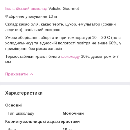
Бельгійський шоколад
Veliche Gourmet
Фабричне упакування 10 кг
Склад: какао олія, какао терте, цукор, емульгатор (соєвий
лецитин), ванільний екстракт
Умови зберігання: зберігати при температурі 10 – 20 С (не в
холодильнику) та відносній вологості повітря не вище 60%, у
приміщенні без різких запахів
Термостабільні краплі білого
шоколаду
30%, діаметром 5-7
мм
Приховати
Характеристики
Основні
Тип шоколаду
Молочний
Користувальницькі характеристики
Вага
10 кг