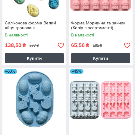
Силіконова форма Великі
Форма Морквина та зайчик
яйця грановані
(Колір в асортименті)
В наявності
В наявності
138,50
65,50
₴
₴
277 ₴
131 ₴
Купити
Купити
–50%
–45%