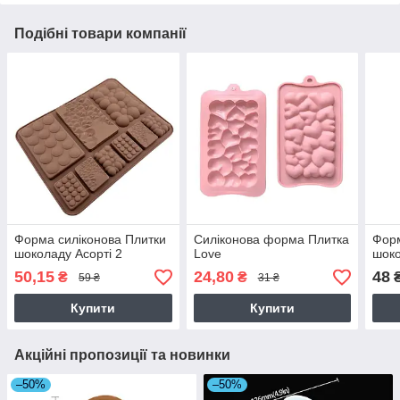
Подібні товари компанії
Форма силіконова Плитки
Силіконова форма Плитка
Форм
шоколаду Асорті 2
Love
шок
50,15
24,80
48
₴
₴
59 ₴
31 ₴
Купити
Купити
Акційні пропозиції та новинки
–50%
–50%