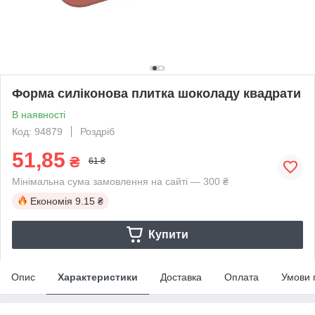
Форма силіконова плитка шоколаду квадрати
В наявності
Код: 94879
Роздріб
51,85
₴
61 ₴
Мінімальна сума замовлення на сайті — 300 ₴
Економія
9.15 ₴
Купити
Опис
Характеристики
Доставка
Оплата
Умови 