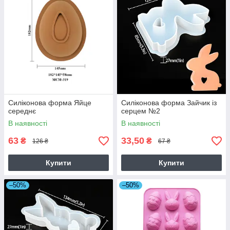
Силіконова форма Яйце
Силіконова форма Зайчик із
середнє
серцем №2
В наявності
В наявності
63
33,50
₴
₴
126 ₴
67 ₴
Купити
Купити
–50%
–50%