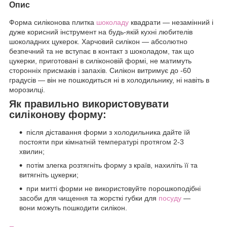
Опис
Форма силіконова плитка
шоколаду
квадрати — незамінний і
дуже корисний інструмент на будь-якій кухні любителів
шоколадних цукерок. Харчовий силікон — абсолютно
безпечний та не вступає в контакт з шоколадом, так що
цукерки, приготовані в силіконовій формі, не матимуть
сторонніх присмаків і запахів. Силікон витримує до -60
градусів — він не пошкодиться ні в холодильнику, ні навіть в
морозилці.
Як правильно використовувати
силіконову форму:
після діставання форми з холодильника дайте їй
постояти при кімнатній температурі протягом 2-3
хвилин;
потім злегка розтягніть форму з країв, нахиліть її та
витягніть цукерки;
при митті форми не використовуйте порошкоподібні
засоби для чищення та жорсткі губки для
посуду
—
вони можуть пошкодити силікон.