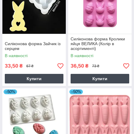
Силіконова форма Кролики
Силіконова форма Зайчик із
яйця ВЕЛИКА (Колір в
серцем
асортименті)
В наявності
В наявності
33,50
36,50
₴
₴
67 ₴
73 ₴
Купити
Купити
–50%
–50%