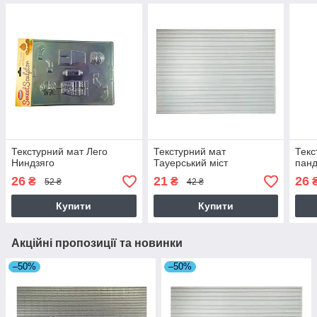
Текстурний мат Лего
Текстурний мат
Текс
Ниндзяго
Тауерський міст
пан
26
21
26
₴
₴
52 ₴
42 ₴
Купити
Купити
Акційні пропозиції та новинки
–50%
–50%