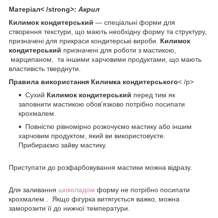
Матеріал< /strong>
:
Акрил
Килимок кондитерський
― спеціальні форми для
створення текстури, що мають необхідну форму та структуру,
призначені для прикраси кондитерські вироби.
Килимок
кондитерський
призначені для роботи з мастикою,
марципаном, та іншими харчовими продуктами, що мають
властивість тверднути.
Правила використання Килимка кондитерського
< /p>
Сухий
Килимок кондитерський
перед тим як
заповнити мастикою обов'язково потрібно посипати
крохмалем.
Повністю рівномірно розкочуємо мастику або іншим
харчовим продуктом, який ви використовуєте.
Прибираємо зайву мастику.
Приступати до розфарбовування мастики можна відразу.
Для заливання
шоколадом
форму не потрібно посипати
крохмалем . Якщо фігурка витягується важко, можна
заморозити її до нижчої температури.