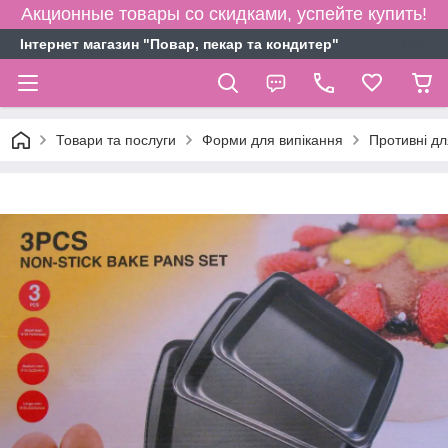
Акционные товары со скидками, успейте купить!
Інтернет магазин "Повар, пекар та кондитер"
Товари та послуги
Форми для випікання
Противні дл