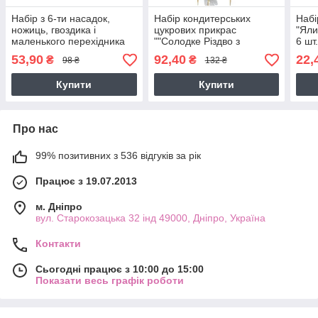
Набір з 6-ти насадок,
Набір кондитерських
Набі
ножиць, гвоздика і
цукрових прикрас
"Яли
маленького перехідника
""Солодке Різдво з
6 шт
Грінчем""
53,90
92,40
22,
₴
₴
98 ₴
132 ₴
Купити
Купити
Про нас
99% позитивних з 536 відгуків за рік
Працює з 19.07.2013
м. Дніпро
вул. Старокозацька 32 інд 49000, Дніпро, Україна
Контакти
Сьогодні працює з 10:00 до 15:00
Показати весь графік роботи