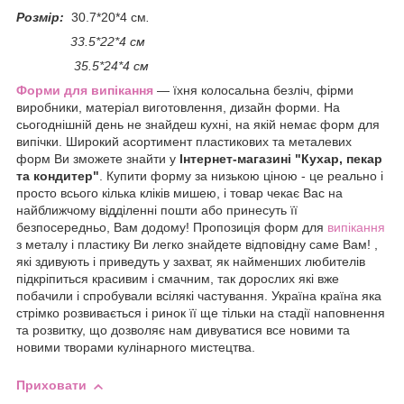
Розмір:
30.7*20*4 см
.
33.5*22*4 см
35.5*24*4 см
Форми для випікання
― їхня колосальна безліч, фірми
виробники, матеріал виготовлення, дизайн форми. На
сьогоднішній день не знайдеш кухні, на якій немає форм для
випічки. Широкий асортимент пластикових та металевих
форм Ви зможете знайти у
Інтернет-магазині "Кухар, пекар
та кондитер"
. Купити форму за низькою ціною - це реально і
просто всього кілька кліків мишею, і товар чекає Вас на
найближчому відділенні пошти або принесуть її
безпосередньо, Вам додому! Пропозиція форм для
випікання
з металу і пластику Ви легко знайдете відповідну саме Вам! ,
які здивують і приведуть у захват, як найменших любителів
підкріпиться красивим і смачним, так дорослих які вже
побачили і спробували всілякі частування. Україна країна яка
стрімко розвивається і ринок її ще тільки на стадії наповнення
та розвитку, що дозволяє нам дивуватися все новими та
новими творами кулінарного мистецтва.
Приховати