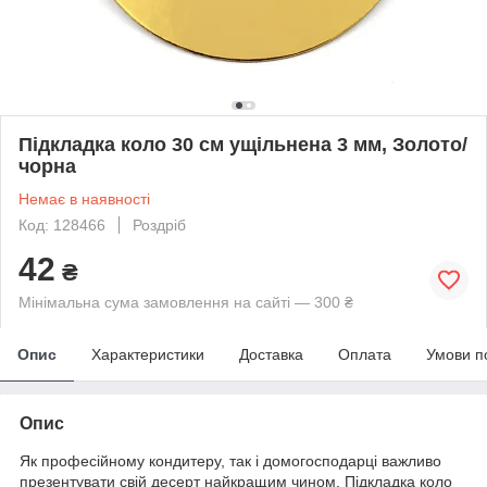
Підкладка коло 30 см ущільнена 3 мм, Золото/
чорна
Немає в наявності
Код: 128466
Роздріб
42
₴
Мінімальна сума замовлення на сайті — 300 ₴
Опис
Характеристики
Доставка
Оплата
Умови п
Опис
Як професійному кондитеру, так і домогосподарці важливо
презентувати свій десерт найкращим чином. Підкладка коло