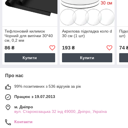
Тефлоновий килимок
Акрилова підкладка коло d
Підк
Чорний для випічки 30*40
30 см (1 шт)
шт)
см, 0,2 мм
86
193
74
₴
₴
Купити
Купити
Про нас
99% позитивних з 536 відгуків за рік
Працює з 19.07.2013
м. Дніпро
вул. Старокозацька 32 інд 49000, Дніпро, Україна
Контакти