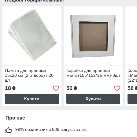
Пакети для пряників
Коробка для пряників
Коро
15х20 см (2 отвора) / 20
мала (155*152*26 мм)-3шт
«Mad
шт.
(22*
18
50
58
₴
₴
Купити
Купити
Про нас
99% позитивних з 536 відгуків за рік