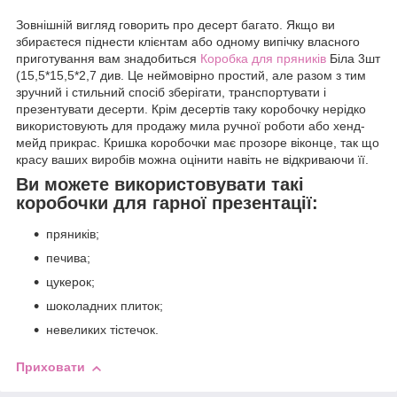
Зовнішній вигляд говорить про десерт багато. Якщо ви
збираєтеся піднести клієнтам або одному випічку власного
приготування вам знадобиться
Коробка для пряників
Біла 3шт
(15,5*15,5*2,7 див. Це неймовірно простий, але разом з тим
зручний і стильний спосіб зберігати, транспортувати і
презентувати десерти. Крім десертів таку коробочку нерідко
використовують для продажу мила ручної роботи або хенд-
мейд прикрас. Кришка коробочки має прозоре віконце, так що
красу ваших виробів можна оцінити навіть не відкриваючи її.
Ви можете використовувати такі
коробочки для гарної презентації:
пряників;
печива;
цукерок;
шоколадних плиток;
невеликих тістечок.
Приховати