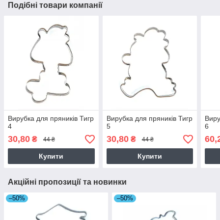
Подібні товари компанії
Вирубка для пряників Тигр
Вирубка для пряників Тигр
Виру
4
5
6
30,80
30,80
60,
₴
₴
44 ₴
44 ₴
Купити
Купити
Акційні пропозиції та новинки
–50%
–50%