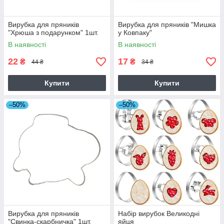
Вирубка для пряників
Вирубка для пряників "Мишка
"Хрюша з подарунком" 1шт.
у Ковпаку"
В наявності
В наявності
22
17
₴
₴
44 ₴
34 ₴
Купити
Купити
–50%
–50%
Вирубка для пряників
Набір вирубок Великодні
"Свинка-скарбничка" 1шт.
яйця