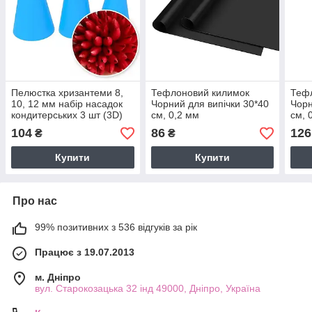
Пелюстка хризантеми 8,
Тефлоновий килимок
Теф
10, 12 мм набір насадок
Чорний для випічки 30*40
Чорн
кондитерських 3 шт (3D)
см, 0,2 мм
см, 
104
86
126
₴
₴
Купити
Купити
Про нас
99% позитивних з 536 відгуків за рік
Працює з 19.07.2013
м. Дніпро
вул. Старокозацька 32 інд 49000, Дніпро, Україна