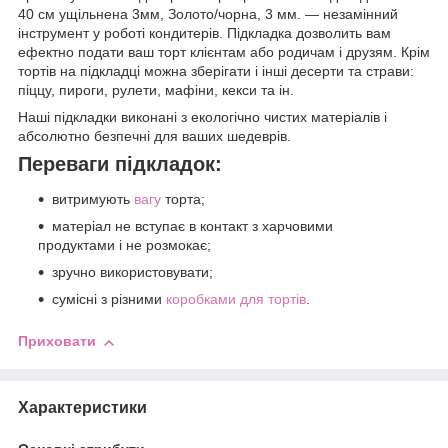
40 см ущільнена 3мм, Золото/чорна, 3 мм. — незамінний
інструмент у роботі кондитерів. Підкладка дозволить вам
ефектно подати ваш торт клієнтам або родичам і друзям. Крім
тортів на підкладці можна зберігати і інші десерти та страви:
піццу, пироги, рулети, мафіни, кекси та ін.
Наші підкладки виконані з екологічно чистих матеріалів і
абсолютно безпечні для ваших шедеврів.
Переваги підкладок:
витримують
вагу
торта;
матеріал не вступає в контакт з харчовими
продуктами і не розмокає;
зручно використовувати;
сумісні з різними
коробками для тортів
.
Приховати
Характеристики