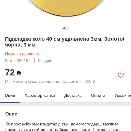
Підкладка коло 40 см ущільнена 3мм, Золото/
чорна, 3 мм.
Немає в наявності
Код: 2026164
Роздріб
72
₴
Мінімальна сума замовлення на сайті — 300 ₴
Опис
Характеристики
Доставка
Оплата
Умови п
Опис
Як професійному кондитеру, так і домогосподарці важливо
презентувати свій десерт найкращим чином. Підкладка коло