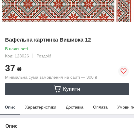
Вафельна картинка Вишивка 12
В наявності
Код: 123026
Роздріб
37
₴
Мінімальна сума замовлення на сайті — 300 ₴
Купити
Опис
Характеристики
Доставка
Оплата
Умови п
Опис