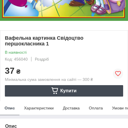
Вафельна картинка Свідоцтво
першокласника 1
В наявності
Код: 456040
Роздріб
37
₴
Мінімальна сума замовлення на сайті — 300 ₴
Купити
Опис
Характеристики
Доставка
Оплата
Умови п
Опис