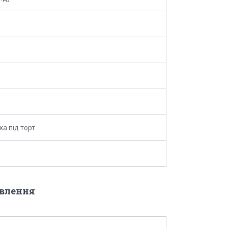
ка під торт
овлення