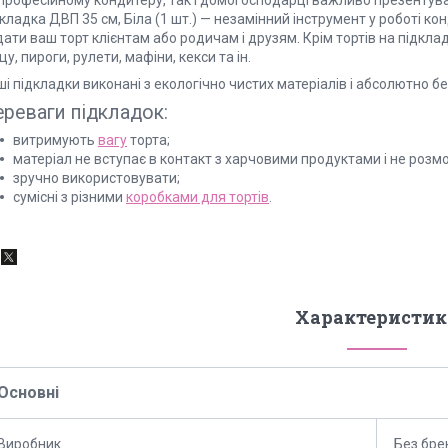
кладка ДВП 35 см, Біла (1 шт.) — незамінний інструмент у роботі к
ати ваш торт клієнтам або родичам і друзям. Крім тортів на підклад
цу, пироги, рулети, мафіни, кекси та ін.
і підкладки виконані з екологічно чистих матеріалів і абсолютно б
реваги підкладок:
витримують
вагу
торта;
матеріал не вступає в контакт з харчовими продуктами і не розмо
зручно використовувати;
сумісні з різними
коробками для тортів
.
Характеристик
Основні
Виробник
Без бре