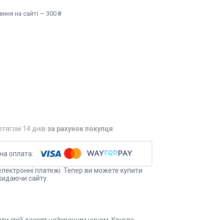
ння на сайті — 300 ₴
отягом 14 днів
за рахунок покупця
електронні платежі. Тепер ви можете купити
кидаючи сайту.
ати свій десерт найкращим чином. Кругла