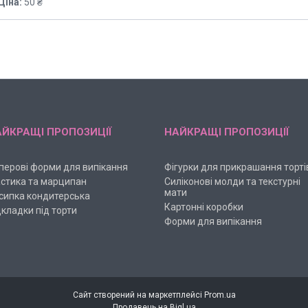
Ціна:
50 ₴
ЙКРАЩІ ПРОПОЗИЦІЇ
НАЙКРАЩІ ПРОПОЗИЦІЇ
перові форми для випікання
Фігурки для прикрашання торті
стика та марципан
Силіконові молди та текстурні
мати
сипка кондитерська
Картонні коробки
дкладки під торти
Форми для випікання
Сайт створений на маркетплейсі
Prom.ua
Продавець на Bigl.ua