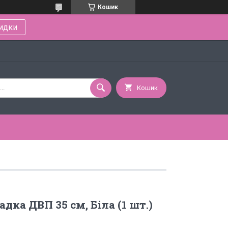
Кошик
идки
Кошик
дка ДВП 35 см, Біла (1 шт.)