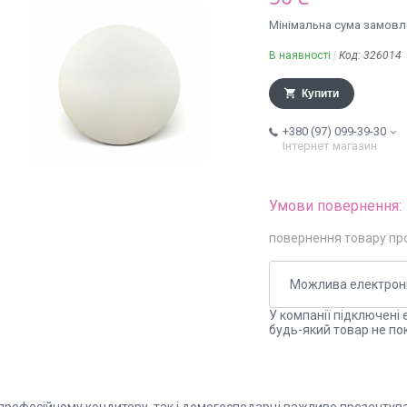
Мінімальна сума замовле
В наявності
Код:
326014
Купити
+380 (97) 099-39-30
Інтернет магазин
повернення товару пр
У компанії підключені 
будь-який товар не по
 професійному кондитеру, так і домогосподарці важливо презентув