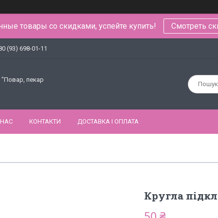
ные товары со скидками, успейте купить!
Смотреть ск
80 (93) 698-01-11
 "Повар, пекар
 НАС
КОНТАКТИ
ДОСТАВКА І ОПЛАТА
Кругла підкла
50 ₴