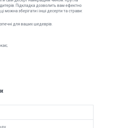
ондитерів. Підкладка дозволить вам ефектно
ці можна зберігати і інші десерти та страви:
езпечні для ваших шедеврів.
кає;
и
нду