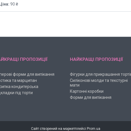
Ціна:
90 ₴
ЙКРАЩІ ПРОПОЗИЦІЇ
НАЙКРАЩІ ПРОПОЗИЦІЇ
перові форми для випікання
Фігурки для прикрашання торті
стика та марципан
Силіконові молди та текстурні
мати
сипка кондитерська
Картонні коробки
дкладки під торти
Форми для випікання
Сайт створений на маркетплейсі
Prom.ua