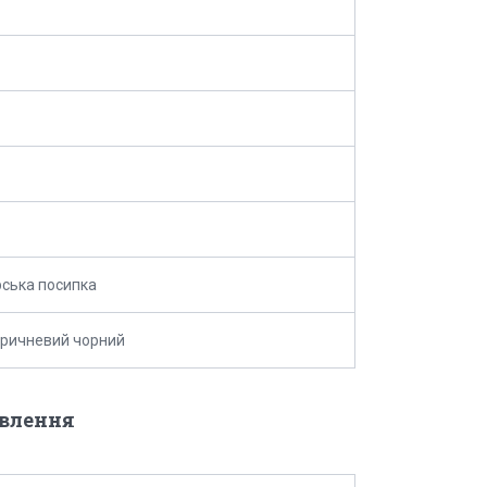
ська посипка
оричневий чорний
овлення