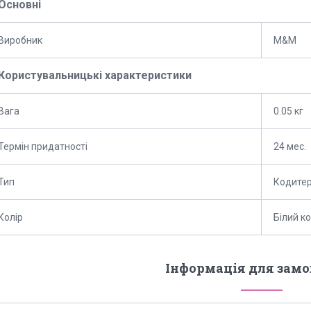
Основні
Виробник
M&M
Користувальницькі характеристики
Вага
0.05 кг
Термін придатності
24 мес.
Тип
Кодитер
Колір
Білий к
Інформація для зам