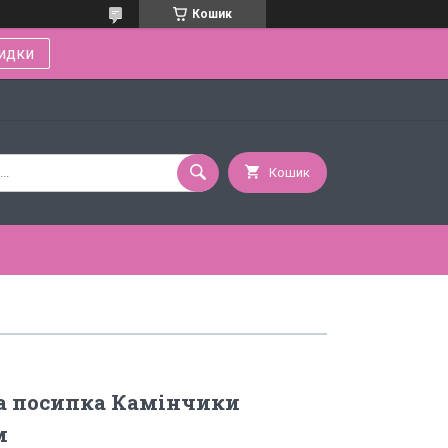
Кошик
идки
Кошик
а посипка Камінчики
м