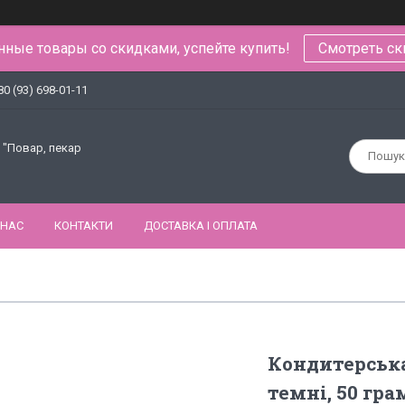
ные товары со скидками, успейте купить!
Смотреть ск
80 (93) 698-01-11
 "Повар, пекар
 НАС
КОНТАКТИ
ДОСТАВКА І ОПЛАТА
Кондитерськ
темні, 50 гра