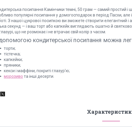
ндитерська посипання Камінчики темні, 50 грам — самий простий і 
бливо популярні посипання у домогосподарок в період Пасхи, але і
оті. З нашої цукрової посипкою ви зможете створити елегантний і а
лька секунд — і ваш торт або капкейк виглядають ошатно й святков
глазурі, що не розмокає і не втрачає свій колір з часом.
допомогою кондитерської посипання можна лег
торти;
тістечка;
капкейки;
пряники;
кекси і маффіни, покриті глазур'ю;
морозиво
та інші десерти.
Характеристик