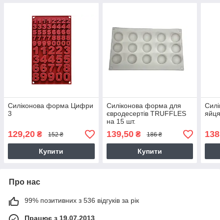
Силіконова форма Цифри
Силіконова форма для
Силі
3
євродесертів TRUFFLES
яйця
на 15 шт.
129,20
139,50
138
₴
₴
152 ₴
186 ₴
Купити
Купити
Про нас
99% позитивних з 536 відгуків за рік
Працює з 19.07.2013