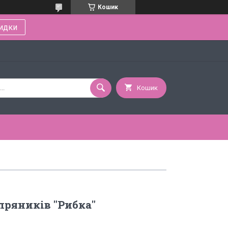
Кошик
идки
Кошик
пряників "Рибка"