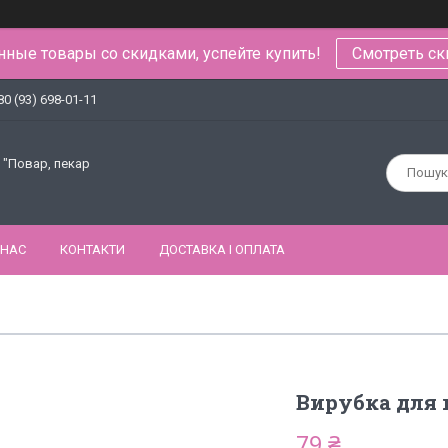
ные товары со скидками, успейте купить!
Смотреть ск
80 (93) 698-01-11
 "Повар, пекар
 НАС
КОНТАКТИ
ДОСТАВКА І ОПЛАТА
Вирубка для 
79 ₴