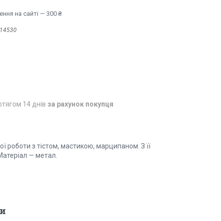
ння на сайті — 300 ₴
14530
отягом 14 днів
за рахунок покупця
ї роботи з тістом, мастикою, марципаном. З її
Матеріал — метал.
и