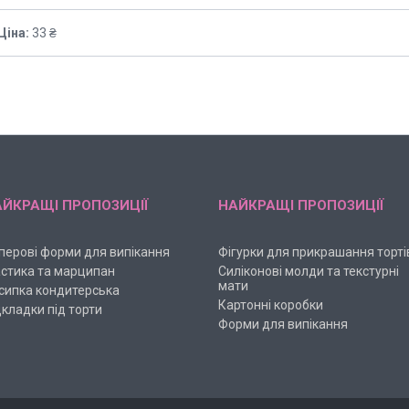
Ціна:
33 ₴
ЙКРАЩІ ПРОПОЗИЦІЇ
НАЙКРАЩІ ПРОПОЗИЦІЇ
перові форми для випікання
Фігурки для прикрашання торті
стика та марципан
Силіконові молди та текстурні
мати
сипка кондитерська
Картонні коробки
дкладки під торти
Форми для випікання