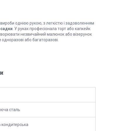
і вироби однією рукою, з легкістю і задоволенням
асадки
. У руках професіонала торт або капкейк
 Створювати незвичайний малюнок або візерунок
и одноразові або багаторазові.
и
юча сталь
 кондитерська