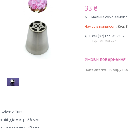
33 ₴
Мінімальна сума замовле
Немає в наявності
Код:
8
+380 (97) 099-39-30
Інтернет магазин
повернення товару пр
ькість:
1шт
жній діаметр:
36 мм
сота насадки:
43 мм