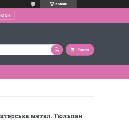
Кошик
идки
Кошик
итерська метал. Тюльпан