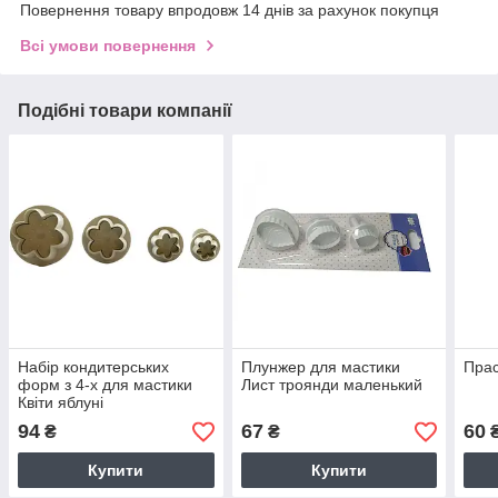
Повернення товару впродовж 14 днів за рахунок покупця
Всі умови повернення
Подібні товари компанії
Набір кондитерських
Плунжер для мастики
Прас
форм з 4-х для мастики
Лист троянди маленький
Квіти яблуні
94
67
60
₴
₴
Купити
Купити