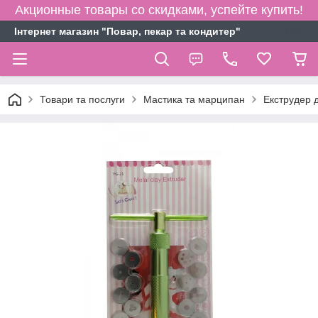
Акционные товары со скидками, успейте купить!
Інтернет магазин "Повар, пекар та кондитер"
Товари та послуги
Мастика та марципан
Екструдер 