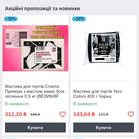
Акційні пропозиції та новинки
–30%
–16%
Мастика для тортів Criamo
Преміум з маслом какао біле
Мастика для тортів Yero
ліплення 0,5 кг (ВЕЛИКИЙ
Colors 400 г Чорна
РЕБРЕНДІНГ CRIAMO-
В наявності
В наявності
LOVKE)
312,20
143,64
₴
₴
446 ₴
171 ₴
Купити
Купити