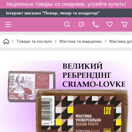
Акционные товары со скидками, успейте купить!
Інтернет магазин "Повар, пекар та кондитер"
Товари та послуги
Мастика та марципан
Мастика дл