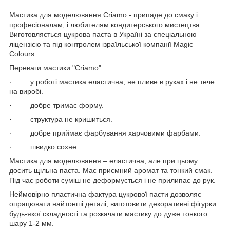
Мастика для моделювання Criamo - припаде до смаку і
професіоналам, і любителям кондитерського мистецтва.
Виготовляється цукрова паста в Україні за спеціальною
ліцензією та під контролем ізраїльської компанії Magic
Сolours.
Переваги мастики "Criamo":
·
у роботі мастика еластична, не пливе в руках і не тече
на виробі.
·
добре тримає форму.
·
структура не кришиться.
·
добре приймає фарбування харчовими фарбами.
·
швидко сохне.
Мастика для моделювання – еластична, але при цьому
досить щільна паста. Має приємний аромат та тонкий смак.
Під час роботи суміш не деформується і не прилипає до рук.
Неймовірно пластична фактура цукрової пасти дозволяє
опрацювати найтонші деталі, виготовити декоративні фігурки
будь-якої складності та розкачати мастику до дуже тонкого
шару 1-2 мм.