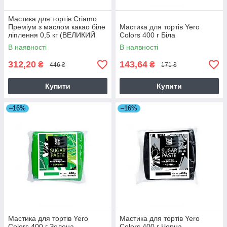
Мастика для тортів Criamo
Преміум з маслом какао біле
Мастика для тортів Yero
ліплення 0,5 кг (ВЕЛИКИЙ
Colors 400 г Біла
РЕБРЕНДІНГ CRIAMO-
В наявності
В наявності
LOVKE)
312,20
143,64
₴
₴
446 ₴
171 ₴
Купити
Купити
–16%
–16%
Мастика для тортів Yero
Мастика для тортів Yero
Colors 400 г Зелена
Colors 400 г Чорна