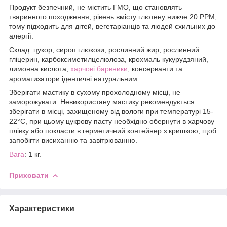
Продукт безпечний, не містить ГМО, що становлять
тваринного походження, рівень вмісту глютену нижче 20 PPM,
тому підходить для дітей, вегетаріанців та людей схильних до
алергії.
Склад: цукор, сироп глюкози, рослинний жир, рослинний
гліцерин, карбоксиметилцелюлоза, крохмаль кукурудзяний,
лимонна кислота,
харчові барвники
, консерванти та
ароматизатори ідентичні натуральним.
Зберігати мастику в сухому прохолодному місці, не
заморожувати. Невикористану мастику рекомендується
зберігати в місці, захищеному від вологи при температурі 15-
22°С, при цьому цукрову пасту необхідно обернути в харчову
плівку або покласти в герметичний контейнер з кришкою, щоб
запобігти висиханню та завітрюванню.
Вага
: 1 кг.
Приховати
Характеристики