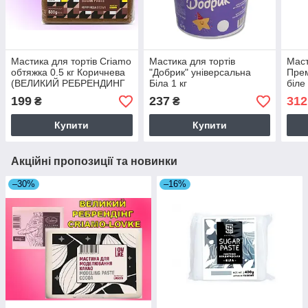
Мастика для тортів Criamo
Мастика для тортів
Маст
обтяжка 0.5 кг Коричнева
"Добрик" універсальна
Прем
(ВЕЛИКИЙ РЕБРЕНДИНГ
Біла 1 кг
біле
CRIAMO-LOVKE)
(ВЕ
199
237
312
₴
₴
CRI
Купити
Купити
Акційні пропозиції та новинки
–30%
–16%