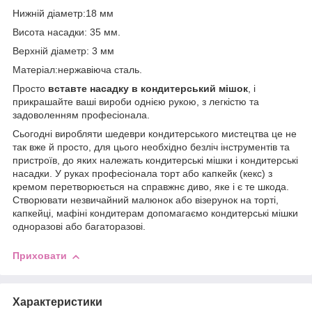
Нижній діаметр:18 мм
Висота насадки: 35 мм.
Верхній діаметр: 3 мм
Матеріал:нержавіюча сталь.
Просто
вставте насадку в кондитерський мішок
, і
прикрашайте ваші вироби однією рукою, з легкістю та
задоволенням професіонала.
Сьогодні виробляти шедеври кондитерського мистецтва це не
так вже й просто, для цього необхідно безліч інструментів та
пристроїв, до яких належать кондитерські мішки і кондитерські
насадки. У руках професіонала торт або капкейк (кекс) з
кремом перетворюється на справжнє диво, яке і є те шкода.
Створювати незвичайний малюнок або візерунок на торті,
капкейці, мафіні кондитерам допомагаємо кондитерські мішки
одноразові або багаторазові.
Приховати
Характеристики