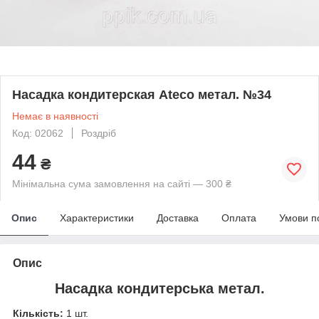
Насадка кондитерская Ateco метал. №34
Немає в наявності
Код: 02062
Роздріб
44
₴
Мінімальна сума замовлення на сайті — 300 ₴
Опис
Характеристики
Доставка
Оплата
Умови п
Опис
Насадка кондитерська метал.
Кількість:
1 шт.