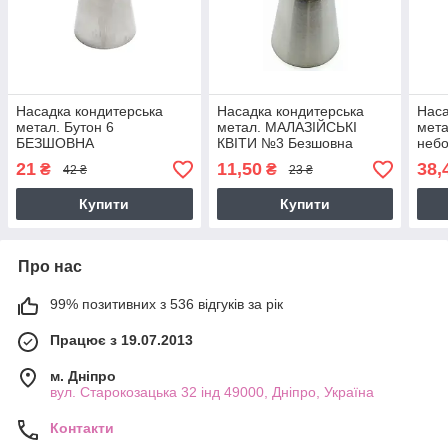
Насадка кондитерська
Насадка кондитерська
Наса
метал. Бутон 6
метал. МАЛАЗІЙСЬКІ
мета
БЕЗШОВНА
КВІТИ №3 Безшовна
небо
21
11,50
38,
₴
₴
42 ₴
23 ₴
Купити
Купити
Про нас
99% позитивних з 536 відгуків за рік
Працює з 19.07.2013
м. Дніпро
вул. Старокозацька 32 інд 49000, Дніпро, Україна
Контакти